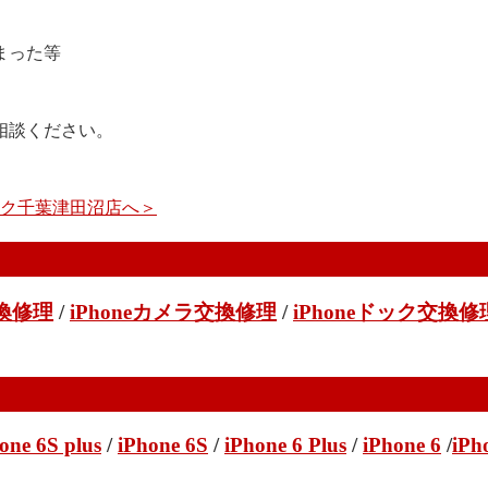
まった等
相談ください。
イック千葉津田沼店へ＞
交換修理
/
iPhoneカメラ交換修理
/
iPhoneドック交換修
one 6S plus
/
iPhone 6S
/
iPhone 6 Plus
/
iPhone 6
/
iPh