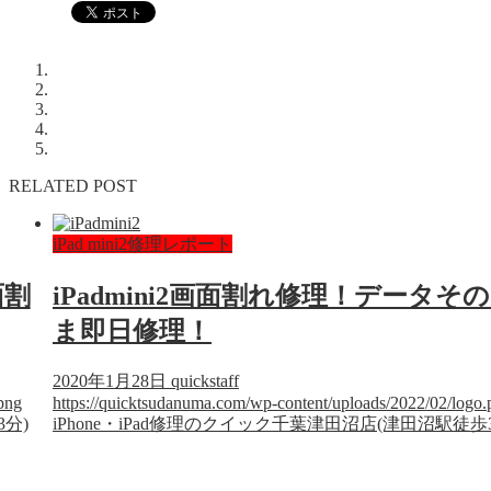
RELATED POST
iPad mini2修理レポート
面割
iPadmini2画面割れ修理！データそ
ま即日修理！
2020年1月28日
quickstaff
png
https://quicktsudanuma.com/wp-content/uploads/2022/02/logo.
3分)
iPhone・iPad修理のクイック千葉津田沼店(津田沼駅徒歩