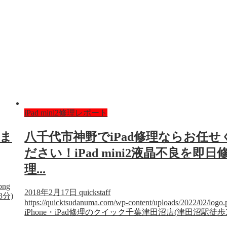
iPad mini2修理レポート
のま
八千代市神野でiPad修理ならお任せ
ださい！iPad mini2液晶不良を即日
理...
png
2018年2月17日
quickstaff
3分)
https://quicktsudanuma.com/wp-content/uploads/2022/02/logo.
iPhone・iPad修理のクイック千葉津田沼店(津田沼駅徒歩