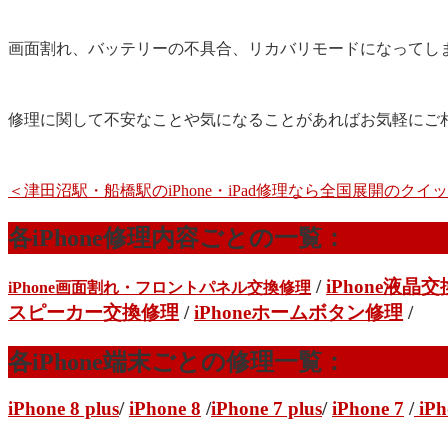
画面割れ、バッテリーの不具合、リカバリモードになってし
修理に関して不安なことや気になることがあればお気軽にご
＜津田沼駅・船橋駅のiPhone・iPad修理なら全国展開のク
各iPhone修理内容ごとの一覧：
/
iPhone液晶
iPhone画面割れ・フロントパネル交換修理
スピーカー交換修理
/
iPhoneホームボタン修理
/
各iPhone端末ごとの修理一覧：
iPhone 8 plus
/
iPhone 8
/
iPhone 7 plus
/
iPhone 7
/
iPh