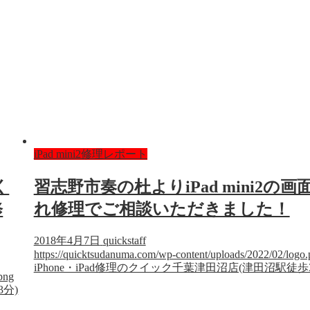
iPad mini2修理レポート
く
習志野市奏の杜よりiPad mini2の画
修
れ修理でご相談いただきました！
2018年4月7日
quickstaff
https://quicktsudanuma.com/wp-content/uploads/2022/02/logo
iPhone・iPad修理のクイック千葉津田沼店(津田沼駅徒歩
png
3分)