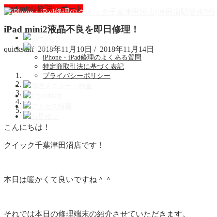
iPad mini2修理レポート
iPad mini2液晶不良を即日修理！
ホーム
店舗情報
quickstaff
2018年11月10日
/
2018年11月14日
iPhone・iPad修理のよくある質問
特定商取引法に基づく表記
プライバシーポリシー
修理メニュー・料金
5つの特徴
アクセス情報
お見積り
こんにちは！
クイック千葉津田沼店です！
本日は暖かくて良いですね＾＾
それでは本日の修理端末の紹介させていただきます。