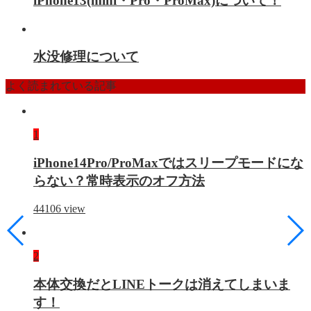
iPhone13(mini・Pro・ProMax)について！
水没修理について
よく読まれている記事
1
iPhone14Pro/ProMaxではスリープモードにな
らない？常時表示のオフ方法
44106
view
2
本体交換だとLINEトークは消えてしまいま
す！