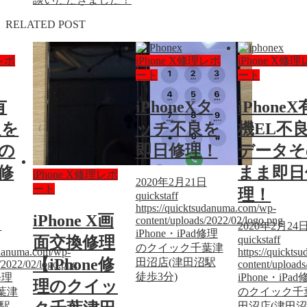
RELATED POST
理レポ
iPhone X修理レポ
iPhone X修
ート
ート
有
iPhoneXタ
iPhoneX
良を
ッチ不良を
機EL不
の
即日修理！
データそ
修
まま即日
iPhone X修理レポ
2020年2月21日
ート
理！
quickstaff
https://quicktsudanuma.com/wp-
iPhone X画
content/uploads/2022/02/logo.png
日
2020年2月24
iPhone・iPad修理
quickstaff
面交換修理
のクイック千葉津
sudanuma.com/wp-
https://quickt
【iPhone修
田沼店(津田沼駅
/2022/02/logo.png
content/upload
徒歩3分)
修理
iPhone・iPa
理のクイッ
葉津
のクイック千
沼駅
田沼店(津田