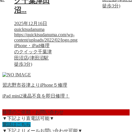
ク千葉津田
徒歩3分)
沼...
2025年12月16日
quicktsudanuma
https://quicktsudanuma.com/wp-
content/uploads/2022/02/logo.png
iPhone・iPad修理
のクイック千葉津
田沼店(津田沼駅
徒歩3分)
習志野市谷津よりiPhone５修理
iPad mini2液晶不良を即日修理！
修理のご依頼・お問い合わせ
▼下記より直電話可能▼
電話はこちら
▼下記よりメールお問い合わせ可能▼