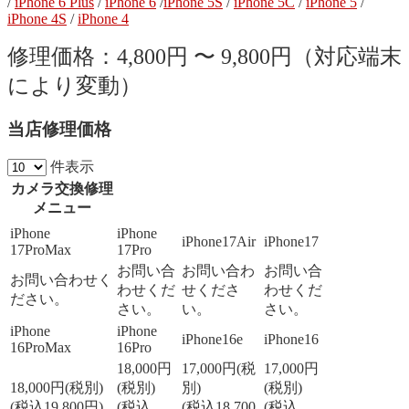
/
iPhone 6 Plus
/
iPhone 6
/
iPhone 5S
/
iPhone 5C
/
iPhone 5
/
iPhone 4S
/
iPhone 4
修理価格：4,800円 〜 9,800円（対応端末
により変動）
当店修理価格
件表示
カメラ交換修理
メニュー
カメラ交換修理
iPhone
iPhone
iPhone17Air
iPhone17
17ProMax
17Pro
メニュー
お問い合
お問い合わ
お問い合
お問い合わせく
わせくだ
せくださ
わせくだ
ださい。
さい。
い。
さい。
iPhone
iPhone
iPhone16e
iPhone16
16ProMax
16Pro
18,000円
17,000円(税
17,000円
18,000円(税別)
(税別)
別)
(税別)
(税込19,800円)
(税込
(税込18,700
(税込