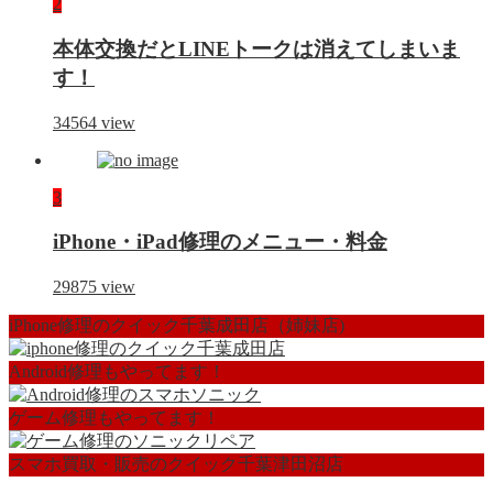
2
本体交換だとLINEトークは消えてしまいま
す！
34564
view
3
iPhone・iPad修理のメニュー・料金
29875
view
iPhone修理のクイック千葉成田店（姉妹店)
Android修理もやってます！
ゲーム修理もやってます！
スマホ買取・販売のクイック千葉津田沼店