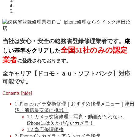
当社は安心・安全の総務省登録修理業者です。
厳
全国51社のみの認定
しい基準をクリアした
業者
に登録されております。
全キャリア【ドコモ・ａｕ・ソフトバンク】対応
可能です。
Contents
[
hide
]
1
iPhoneカメラ交換修理｜おすすめ修理メニュー｜津田
沼・船橋最安値に挑戦！
1.1
カメラ交換修理：写真・動画がとれない。
iPhoneには欠かせないカメラ！
1.2
当店修理価格
2
iPhoneインカメラ・アウトカメラ修理