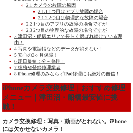
2.1
カメラの故障の原因
2.1.1
1つ目はアプリ故障の場合
2.1.2
2つ目は物理的な故障の場合
2.2
1つ目のアプリの故障の場合ですが
2.3
2つ目の物理的な故障の場合ですが
3
津田沼・船橋エリアで長らく選ばれ続けている理
由！
4
写真や電話帳などのデータが消えない！
5
安心の3ヶ月保障！
6
即日最短15分～修理！
7
総務省登録修理業者
8
iPhone修理のみならずiPad修理にも絶対の自信！
iPhoneカメラ交換修理｜おすすめ修理
メニュー｜津田沼・船橋最安値に挑
戦！
カメラ交換修理：写真・動画がとれない。iPhone
には欠かせないカメラ！