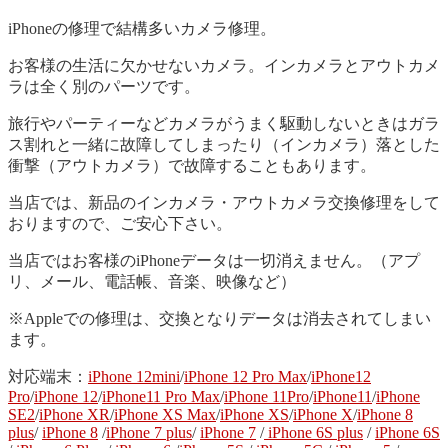
iPhoneの修理で結構多いカメラ修理。
お客様の生活に欠かせないカメラ。インカメラとアウトカメ
ラは全く別のパーツです。
旅行やパーティーなどカメラがうまく駆動しないときはガラ
ス割れと一緒に故障してしまったり（インカメラ）落とした
衝撃（アウトカメラ）で故障することもあります。
当店では、新品のインカメラ・アウトカメラ交換修理をして
おりますので、ご安心下さい。
当店ではお客様のiPhoneデータは一切消えません。（アプ
リ、メール、電話帳、音楽、映像など）
※Appleでの修理は、交換となりデータは消去されてしまい
ます。
対応端末：
iPhone 12mini
/
iPhone 12 Pro Max
/
iPhone12
Pro
/
iPhone 12
/
iPhone11 Pro Max
/
iPhone 11Pro
/
iPhone11
/
iPhone
SE2
/
iPhone XR
/
iPhone XS Max
/
iPhone XS
/
iPhone X
/
iPhone 8
plus
/
iPhone 8
/
iPhone 7 plus
/
iPhone 7
/
iPhone 6S plus
/
iPhone 6S