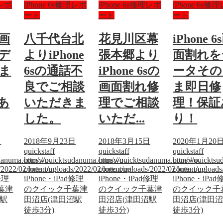
理レポ
iPhone 6s修理レポ
iPhone 6s修理レポ
iPhone 6s修
ート
ート
ート
s画
八千代台北
花見川区幕
iPhone 6
デ
よりiPhone
張本郷より
面割れを
ま
6sの通話不
iPhone 6sの
ータその
良でご相談
画面割れ修
ま即日修
あ
いただきま
理でご相談
理！保証
した。
いただ...
り！
日
2018年9月23日
2018年3月15日
2020年1月20
quickstaff
quickstaff
quickstaff
sudanuma.com/wp-
https://quicktsudanuma.com/wp-
https://quicktsudanuma.com/wp-
https://quickt
/2022/02/logo.png
content/uploads/2022/02/logo.png
content/uploads/2022/02/logo.png
content/upload
修理
iPhone・iPad修理
iPhone・iPad修理
iPhone・iPa
葉津
のクイック千葉津
のクイック千葉津
のクイック千
沼駅
田沼店(津田沼駅
田沼店(津田沼駅
田沼店(津田
徒歩3分)
徒歩3分)
徒歩3分)