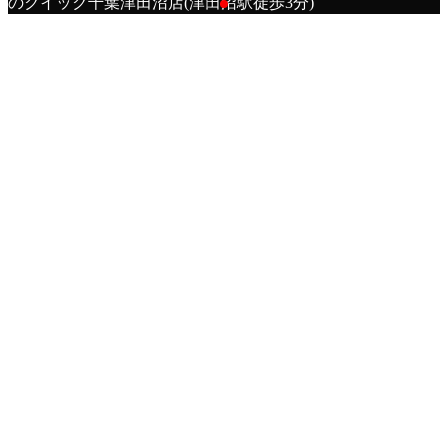
のクイック千葉津田沼店(津田沼駅徒歩3分)