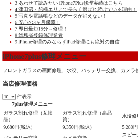
3
あわせて読みたい iPhone7Plus修理実績はこちら
4
津田沼・船橋エリアで長らく選ばれ続けている理由！
5
写真や電話帳などのデータが消えない！
6
安心の3ヶ月保障！
7
即日最短15分～修理！
8
総務省登録修理業者
9
iPhone修理のみならずiPad修理にも絶対の自信！
iPhone7plus修理メニュー
フロントガラスの画面修理、水没、バッテリー交換、カメラ
当店修理価格
件表示
7plus修理メニュー
7plus修理メニュー
ガラス割れ修理（互換
ガラス割れ修理（高品
水没修
品）
質）
9,680円(税込)
9,350円(税込)
5,280
スピー
バッテリー交換
カメラ交換