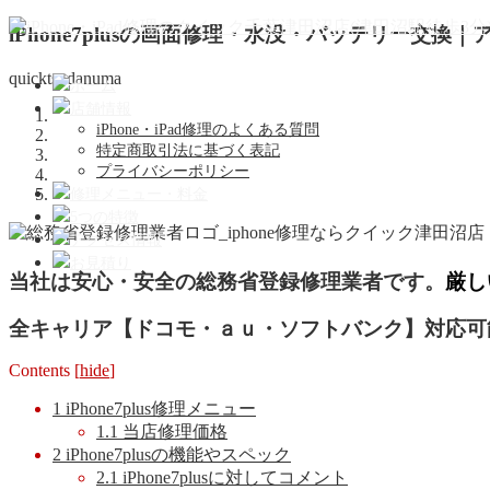
iPhone7plusの画面修理・水没・バッテリー交換
quicktsudanuma
ホーム
店舗情報
iPhone・iPad修理のよくある質問
特定商取引法に基づく表記
プライバシーポリシー
修理メニュー・料金
5つの特徴
アクセス情報
お見積り
当社は安心・安全の総務省登録修理業者です。
厳し
全キャリア【ドコモ・ａｕ・ソフトバンク】対応可
Contents
[
hide
]
1
iPhone7plus修理メニュー
1.1
当店修理価格
2
iPhone7plusの機能やスペック
2.1
iPhone7plusに対してコメント