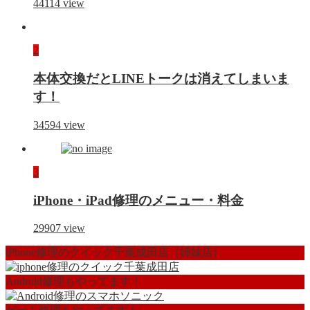
44114
view
2
本体交換だとLINEトークは消えてしまいま
す！
34594
view
3
iPhone・iPad修理のメニュー・料金
29907
view
iPhone修理のクイック千葉成田店（姉妹店)
Android修理もやってます！