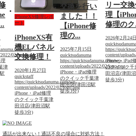
修
リー交換
交換を行い
ne
理【iPho
ました！！
iPhoneXS修理レポ
.
修理のク..
ート
【iPhone修
理の...
iPhoneXS有
日
2026年2月24
a
quicktsudanum
機ELパネル
2025年7月15日
sudanuma.com/wp-
https://quickt
/2022/02/logo.png
content/upload
quicktsudanuma
交換修理！
修理
https://quicktsudanuma.com/wp-
iPhone・iPa
content/uploads/2022/02/logo.png
葉津
のクイック千
2020年1月27日
iPhone・iPad修理
沼駅
田沼店(津田
quickstaff
のクイック千葉津
徒歩3分)
https://quicktsudanuma.com/wp-
田沼店(津田沼駅
content/uploads/2022/02/logo.png
徒歩3分)
iPhone・iPad修理
のクイック千葉津
田沼店(津田沼駅
徒歩3分)
通話が出来ない！通話不良の場合に対処方法！