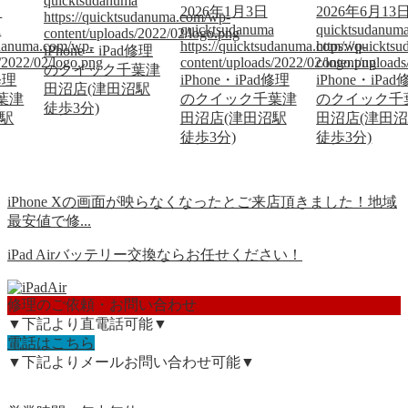
quicktsudanuma
日
2026年1月3日
2026年6月13
https://quicktsudanuma.com/wp-
a
quicktsudanuma
quicktsudanum
content/uploads/2022/02/logo.png
sudanuma.com/wp-
https://quicktsudanuma.com/wp-
https://quickt
iPhone・iPad修理
/2022/02/logo.png
content/uploads/2022/02/logo.png
content/upload
のクイック千葉津
修理
iPhone・iPad修理
iPhone・iPa
田沼店(津田沼駅
葉津
のクイック千葉津
のクイック千
徒歩3分)
沼駅
田沼店(津田沼駅
田沼店(津田
徒歩3分)
徒歩3分)
iPhone Xの画面が映らなくなったとご来店頂きました！地域
最安値で修...
iPad Airバッテリー交換ならお任せください！
修理のご依頼・お問い合わせ
▼下記より直電話可能▼
電話はこちら
▼下記よりメールお問い合わせ可能▼