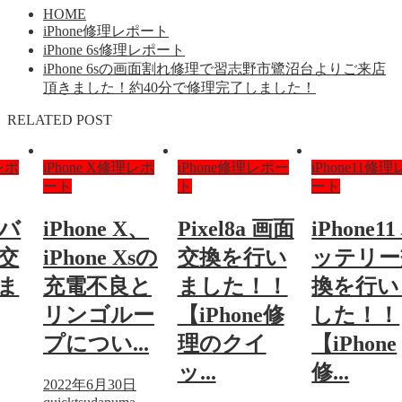
HOME
iPhone修理レポート
iPhone 6s修理レポート
iPhone 6sの画面割れ修理で習志野市鷺沼台よりご来店
頂きました！約40分で修理完了しました！
RELATED POST
理レポ
iPhone X修理レポ
iPhone修理レポー
iPhone11修
ート
ト
ート
 バ
iPhone X、
Pixel8a 画面
iPhone11
交
iPhone Xsの
交換を行い
ッテリー
ま
充電不良と
ました！！
換を行い
リンゴルー
【iPhone修
した！！
プについ...
理のクイ
【iPhone
ッ...
修...
2022年6月30日