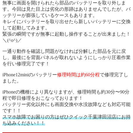
無事に画面を開けられたら部品のバッテリーを取り外しま
す。今回は見た目上は劣化の形跡はありませんでしたが、バ
ッテリーが膨張しているケースもあります。
キレイにバッテリーを取り出せたら新しいバッテリーに交換
して起動してみます。
緊張の瞬間ですが無事に起動し操作することが出来ました！
＼(^o^)／
一通り動作を確認し問題がなければ分解した部品を元に戻
し、最後にを背面パネルが取れないようにしっかり圧着作業
を行い修理完了です！
iPhone12miniのバッテリー
修理時間は約60分程
で修理完了し
ました。
iPhoneの機種により異なりますが、修理時間も約30分〜90分
程で即日修理をおこなっております！
バッテリー劣化以外にも画面交換や水没故障なども対応可能
です！！
スマホ故障でお困りの方はぜひクイック千葉津田沼店にお持
ち込みください！！