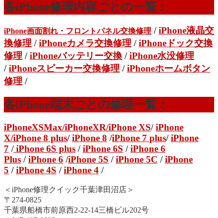
各iPhone修理内容ごとの一覧：
/
iPhone液晶交
iPhone画面割れ・フロントパネル交換修理
換修理
/
iPhoneカメラ交換修理
/
iPhoneドック交換
修理
/
iPhoneバッテリー交換
/
iPhone水没修理
/
iPhoneスピーカー交換修理
/
iPhoneホームボタン
修理
/
各iPhone端末ごとの修理一覧：
iPhoneXSMax
/
iPhoneXR
/iPhone XS
/
iPhone
X/
iPhone 8 plus
/
iPhone 8
/
iPhone 7 plus
/
iPhone
7
/
iPhone 6S plus
/
iPhone 6S
/
iPhone 6
Plus
/
iPhone 6
/
iPhone 5S
/
iPhone 5C
/
iPhone
5
/
iPhone 4S
/
iPhone 4
/
＜iPhone修理クイック千葉津田沼店＞
〒274-0825
千葉県船橋市前原西2-22-14三橋ビル202号