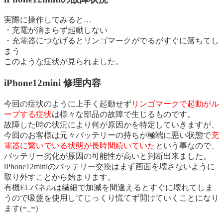
実際に操作してみると…
・充電が溜まらず起動しない
・充電器につなげるとリンゴマークがでるがすぐに落ちてし
まう
このような症状が見られました。
iPhone12mini 修理内容
今回の症状のように上手く起動せず
リンゴマークで起動がル
ープする症状
は様々な部品の故障で生じるものです。
故障した時の状況により何が原因かを特定していきますが、
今回のお客様は元々バッテリーの持ちが極端に悪い状態で
充
電器に繋いでいる状態が長時間続いていた
という事なので、
バッテリー劣化が原因の可能性が高いと判断出来ました。
iPhone12miniのバッテリー交換はまず画面を壊さないように
取り外すことから始まります。
有機ELパネルは繊細で加減を間違えるとすぐに壊れてしま
うので吸盤を使用してじっくり慌てず開けていくことになり
ます(=_=)