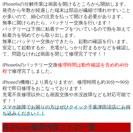
iPhone6sの分解作業は画面を開けるところから開始します。
発売から年数が経過した端末は部品が繊細で壊れやすいこと
が多いので、細心の注意を払って開ける必要があります。
無事に開けられたら、バッテリー交換を行います！
バッテリーは下側に粘着テープをついているので熱を加えて
粘着力を弱めてから取り出します。
無事にバッテリー交換ができたら、起動の確認を行います。
安定して起動するか、充電がしっかり貯まるかなどを確認し
て、問題なければ画面を閉じて修理完了です！！
iPhone6sのバッテリー交換
修理時間は動作確認を含め約40分
程
で修理完了しました。
iPhoneの機種により異なりますが、修理時間も約30分〜90分
程で即日修理をおこなっております！
充電不良修理以外にも画面交換や水没故障なども対応可能で
す！！
スマホ故障でお困りの方はぜひクイック千葉津田沼店にお持
ち込みください！！
各iPhone修理内容ごとの一覧：