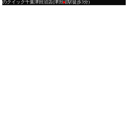
のクイック千葉津田沼店(津田沼駅徒歩3分)