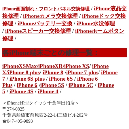
/
iPhone液晶交
iPhone画面割れ・フロントパネル交換修理
換修理
/
iPhoneカメラ交換修理
/
iPhoneドック交換
修理
/
iPhoneバッテリー交換
/
iPhone水没修理
/
iPhoneスピーカー交換修理
/
iPhoneホームボタン
修理
/
各iPhone端末ごとの修理一覧：
iPhoneXSMax
/
iPhoneXR
/iPhone XS
/
iPhone
X/
iPhone 8 plus
/
iPhone 8
/
iPhone 7 plus
/
iPhone
7
/
iPhone 6S plus
/
iPhone 6S
/
iPhone 6
Plus
/
iPhone 6
/
iPhone 5S
/
iPhone 5C
/
iPhone
5
/
iPhone 4S
/
iPhone 4
/
＜iPhone修理クイック千葉津田沼店＞
〒274-0825
千葉県船橋市前原西2-22-14三橋ビル202号
☎︎047-405-9893