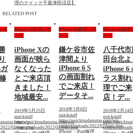
理のクイック千葉津田沼店】
RELATED POST
理レポ
iPhone X修理レポ
iPhone 6s修理レポ
iPhone 6s修
ート
ート
ート
勝
iPhone Xの
鎌ケ谷市佐
八千代市
り
画面が映ら
津間より
田台北よ
iPhone 6 S
 sガ
なくなった
iPhone 6
の画面割れ
修
とご来店頂
ラス割れ
でご来店！
きました！
理でご来
データそ...
地域最安...
店！デ...
2018年3月8日
日
2019年5月25日
2018年2月24
quickstaff
quickstaff
quickstaff
https://quicktsudanuma.com/wp-
sudanuma.com/wp-
https://quicktsudanuma.com/wp-
https://quickt
content/uploads/2022/02/logo.png
/2022/02/logo.png
content/uploads/2022/02/logo.png
content/upload
iPhone・iPad修理
修理
iPhone・iPad修理
iPhone・iPa