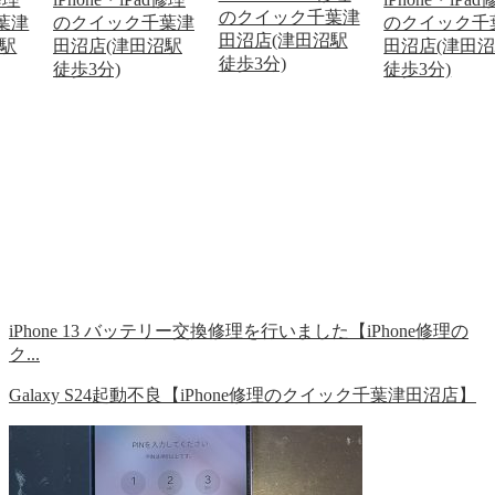
のクイック千葉津
葉津
のクイック千葉津
のクイック千
田沼店(津田沼駅
沼駅
田沼店(津田沼駅
田沼店(津田
徒歩3分)
徒歩3分)
徒歩3分)
iPhone 13 バッテリー交換修理を行いました【iPhone修理の
ク...
Galaxy S24起動不良【iPhone修理のクイック千葉津田沼店】