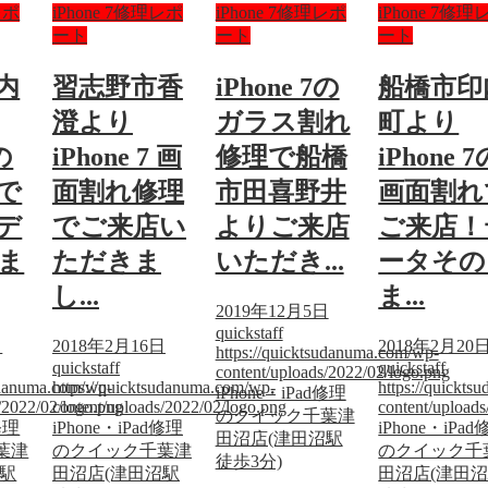
レポ
iPhone 7修理レポ
iPhone 7修理レポ
iPhone 7修理
ート
ート
ート
内
習志野市香
iPhone 7の
船橋市印
澄より
ガラス割れ
町より
の
iPhone 7 画
修理で船橋
iPhone 
で
面割れ修理
市田喜野井
画面割れ
デ
でご来店い
よりご来店
ご来店！
ま
ただきま
いただき...
ータその
し...
ま...
2019年12月5日
quickstaff
日
2018年2月16日
2018年2月20
https://quicktsudanuma.com/wp-
quickstaff
quickstaff
content/uploads/2022/02/logo.png
sudanuma.com/wp-
https://quicktsudanuma.com/wp-
https://quickt
iPhone・iPad修理
/2022/02/logo.png
content/uploads/2022/02/logo.png
content/upload
のクイック千葉津
修理
iPhone・iPad修理
iPhone・iPa
田沼店(津田沼駅
葉津
のクイック千葉津
のクイック千
徒歩3分)
沼駅
田沼店(津田沼駅
田沼店(津田