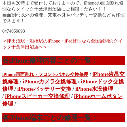
本日も20時まで受付しておりますので、iPhoneの画面割れ修
理ならクイック千葉津田沼店にご相談ください！！
画面割れ以外の修理、充電不良やバッテリー交換なども修理
できます！
0474059893
＜津田沼駅・船橋駅のiPhone・iPad修理なら全国展開のクイ
ック千葉津田沼店へ＞
各iPhone修理内容ごとの一覧：
/
iPhone液晶交
iPhone画面割れ・フロントパネル交換修理
換修理
/
iPhoneカメラ交換修理
/
iPhoneドック交換
修理
/
iPhoneバッテリー交換
/
iPhone水没修理
/
iPhoneスピーカー交換修理
/
iPhoneホームボタン
修理
/
各iPhone端末ごとの修理一覧：