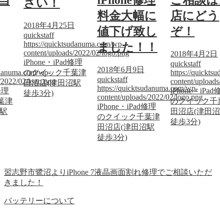
当
iPhone修理
ご相談は
さい！
料金大幅に
店にどう
2018年4月25日
値下げ致し
ぞ！
quickstaff
https://quicktsudanuma.com/wp-
ました！！
content/uploads/2022/02/logo.png
2018年4月2日
iPhone・iPad修理
quickstaff
2018年6月9日
sudanuma.com/wp-
のクイック千葉津
https://quickt
quickstaff
/2022/02/logo.png
content/upload
田沼店(津田沼駅
https://quicktsudanuma.com/wp-
修理
iPhone・iPa
徒歩3分)
content/uploads/2022/02/logo.png
葉津
のクイック千
iPhone・iPad修理
沼駅
田沼店(津田
のクイック千葉津
徒歩3分)
田沼店(津田沼駅
徒歩3分)
習志野市鷺沼よりiPhone 7液晶画面割れ修理でご相談いただ
きました！
バッテリーについて