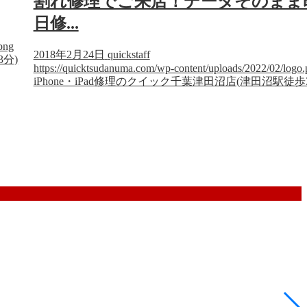
割れ修理でご来店！データそのまま
日修...
png
2018年2月24日
quickstaff
3分)
https://quicktsudanuma.com/wp-content/uploads/2022/02/logo
iPhone・iPad修理のクイック千葉津田沼店(津田沼駅徒歩