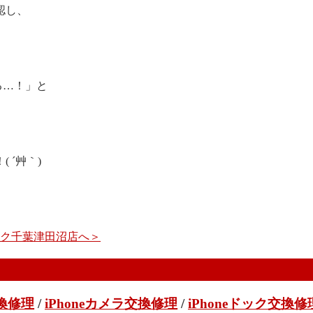
認し、
る…！」と
 ´艸｀)
イック千葉津田沼店へ＞
交換修理
/
iPhoneカメラ交換修理
/
iPhoneドック交換修