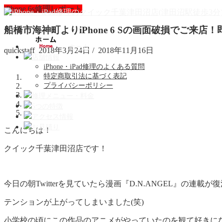
iPhone 6s修理レポート
船橋市海神町よりiPhone 6 Sの画面破損でご来店
ホーム
quickstaff
2018年3月24日
/
2018年11月16日
店舗情報
iPhone・iPad修理のよくある質問
特定商取引法に基づく表記
プライバシーポリシー
修理メニュー・料金
5つの特徴
アクセス情報
お見積り
こんにちは！
クイック千葉津田沼店です！
今日の朝Twitterを見ていたら漫画『D.N.ANGEL』の連載
テンションが上がってしまいました(笑)
小学校の頃にこの作品のアニメがやっていたのを観て好きにな