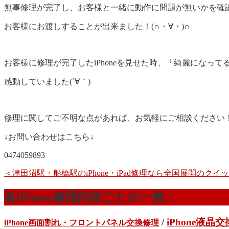
無事修理が完了し、お客様と一緒に動作に問題が無いかを確
お客様にお渡しすることが出来ました！(∩・∀・)∩
お客様に修理が完了したiPhoneを見せた時、「綺麗になって
感動していました(´∀｀)
修理に関してご不明な点があれば、お気軽にご相談ください！(
↓お問い合わせはこちら↓
0474059893
＜津田沼駅・船橋駅のiPhone・iPad修理なら全国展開のク
各iPhone修理内容ごとの一覧：
/
iPhone液晶
iPhone画面割れ・フロントパネル交換修理