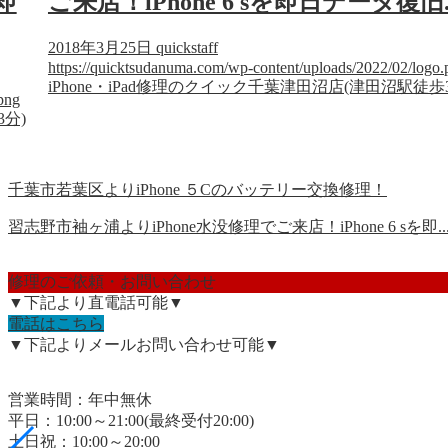
即
ご来店！iPhone 6 sを即日データ復旧..
2018年3月25日
quickstaff
https://quicktsudanuma.com/wp-content/uploads/2022/02/logo.
iPhone・iPad修理のクイック千葉津田沼店(津田沼駅徒歩
png
3分)
千葉市若葉区よりiPhone ５Cのバッテリー交換修理！
習志野市袖ヶ浦よりiPhone水没修理でご来店！iPhone 6 sを即..
修理のご依頼・お問い合わせ
▼下記より直電話可能▼
電話はこちら
▼下記よりメールお問い合わせ可能▼
営業時間：年中無休
平日：10:00～21:00(最終受付20:00)
土日祝：10:00～20:00