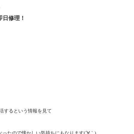
！即日修理！
が復活するという情報を見て
ったので懐かしい気持ちにもなります(´∀｀)