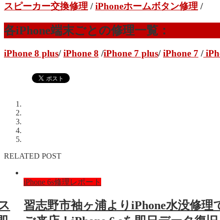
スピーカー交換修理
/
iPhoneホームボタン修理
/
各iPhone端末ごとの修理一覧：
iPhone 8 plus
/
iPhone 8
/
iPhone 7 plus
/
iPhone 7
/
iPh
RELATED POST
iPhone 6s修理レポート
ラス
習志野市袖ヶ浦よりiPhone水没修理