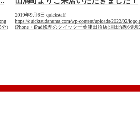
.
山満町よりご来店いただきました！
2019年9月6日
quickstaff
png
https://quicktsudanuma.com/wp-content/uploads/2022/02/logo.
3分)
iPhone・iPad修理のクイック千葉津田沼店(津田沼駅徒歩
.