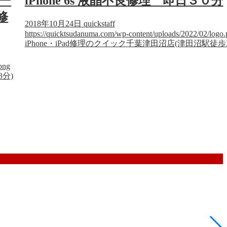
リー
iPhone 6s 液晶不良修理 即日３０分
修
2018年10月24日
quickstaff
https://quicktsudanuma.com/wp-content/uploads/2022/02/logo
iPhone・iPad修理のクイック千葉津田沼店(津田沼駅徒歩
png
3分)