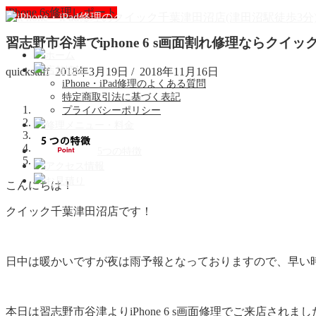
iPhone 6s修理レポート
習志野市谷津でiphone 6 s画面割れ修理ならク
ホーム
店舗情報
quickstaff
2018年3月19日
/
2018年11月16日
iPhone・iPad修理のよくある質問
特定商取引法に基づく表記
プライバシーポリシー
修理メニュー・料金
5つの特徴
アクセス情報
お見積り
こんにちは！
クイック千葉津田沼店です！
日中は暖かいですが夜は雨予報となっておりますので、早い
本日は習志野市谷津よりiPhone 6 s画面修理でご来店されまし