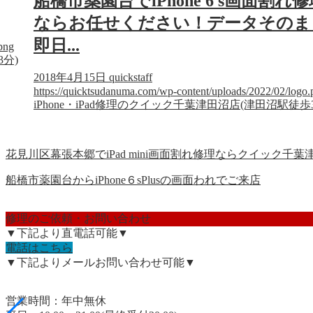
船橋市薬園台でiPhone 6 s画面割れ修
ならお任せください！データそのま
即日...
png
3分)
2018年4月15日
quickstaff
https://quicktsudanuma.com/wp-content/uploads/2022/02/logo.
iPhone・iPad修理のクイック千葉津田沼店(津田沼駅徒歩
花見川区幕張本郷でiPad mini画面割れ修理ならクイック千葉津田
船橋市薬園台からiPhone６sPlusの画面われでご来店
修理のご依頼・お問い合わせ
▼下記より直電話可能▼
電話はこちら
▼下記よりメールお問い合わせ可能▼
営業時間：年中無休