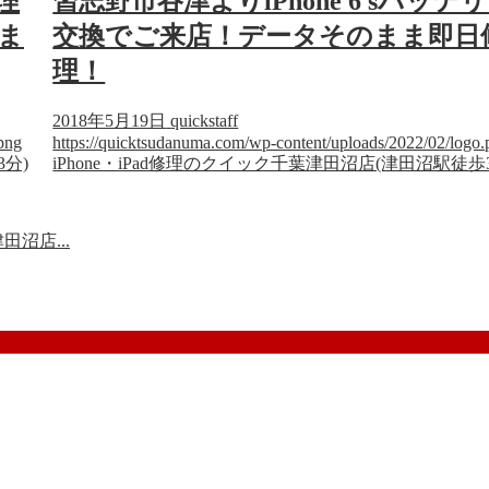
理
習志野市谷津よりiPhone 6 sバッテ
ま
交換でご来店！データそのまま即日
理！
2018年5月19日
quickstaff
png
https://quicktsudanuma.com/wp-content/uploads/2022/02/logo.
3分)
iPhone・iPad修理のクイック千葉津田沼店(津田沼駅徒歩
沼店...