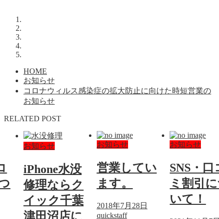
HOME
お知らせ
コロナウィルス感染症の拡大防止に向けた時短営業の
お知らせ
RELATED POST
お知らせ
お知らせ
お知らせ
コ
営業してい
SNS・口
iPhone水没
つ
ます。
ミ割引に
修理ならク
いて！
イック千葉
2018年7月28日
津田沼店に
quickstaff