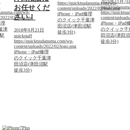
日
2021年11月7
https://quicktsudanuma.com/wp-
お任せくだ
a
quicktsudanum
content/uploads/2022/02/logo.png
sudanuma.com/wp-
https://quickt
iPhone・iPad修理
さい！
/2022/02/logo.png
content/upload
のクイック千葉津
修理
iPhone・iPa
田沼店(津田沼駅
葉津
のクイック千
2018年9月21日
徒歩3分)
沼駅
田沼店(津田
quickstaff
https://quicktsudanuma.com/wp-
徒歩3分)
content/uploads/2022/02/logo.png
iPhone・iPad修理
のクイック千葉津
田沼店(津田沼駅
徒歩3分)