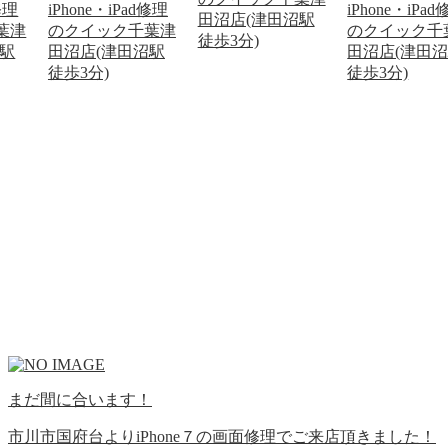
修理
iPhone・iPad修理
iPhone・iPa
田沼店(津田沼駅
葉津
のクイック千葉津
のクイック千
徒歩3分)
沼駅
田沼店(津田沼駅
田沼店(津田
徒歩3分)
徒歩3分)
まだ間に合います！
市川市国府台よりiPhone７の画面修理でご来店頂きました！