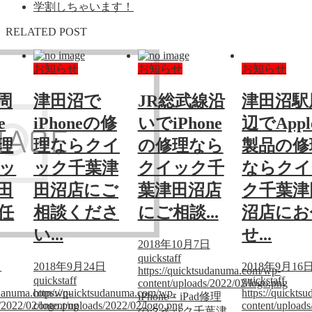
学割しちゃいます！
RELATED POST
お知らせ
お知らせ
お知らせ
周
津田沼で
JR総武線沿
津田沼駅
e
iPhoneの修
いでiPhone
辺でAppl
理
理ならクイ
の修理なら
製品の修
ッ
ック千葉津
クイック千
ならクイ
田
田沼店にご
葉津田沼店
ク千葉津
任
相談くださ
にご相談...
沼店にお
い...
せ...
2018年10月7日
quickstaff
日
2018年9月24日
2018年9月16
https://quicktsudanuma.com/wp-
quickstaff
quickstaff
content/uploads/2022/02/logo.png
sudanuma.com/wp-
https://quicktsudanuma.com/wp-
https://quickt
iPhone・iPad修理
/2022/02/logo.png
content/uploads/2022/02/logo.png
content/upload
のクイック千葉津