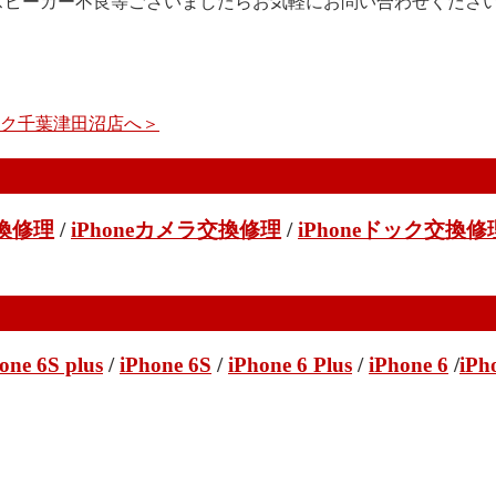
、スピーカー不良等ございましたらお気軽にお問い合わせくださ
イック千葉津田沼店へ＞
交換修理
/
iPhoneカメラ交換修理
/
iPhoneドック交換修
one 6S plus
/
iPhone 6S
/
iPhone 6 Plus
/
iPhone 6
/
iPh