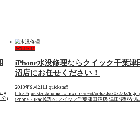
お知らせ
知
iPhone水没修理ならクイック千葉津
沼店にお任せください！
2018年9月21日
quickstaff
png
https://quicktsudanuma.com/wp-content/uploads/2022/02/logo.
3分)
iPhone・iPad修理のクイック千葉津田沼店(津田沼駅徒歩