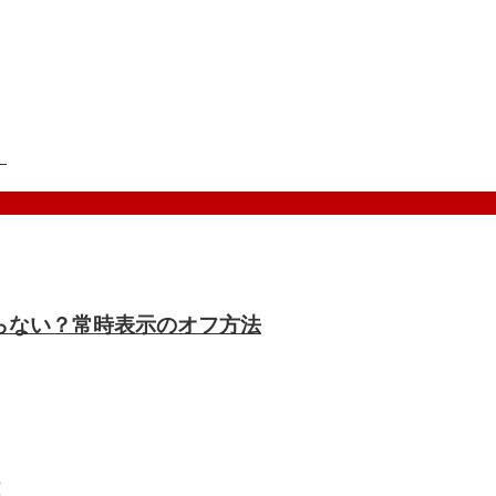
！
ドにならない？常時表示のオフ方法
！