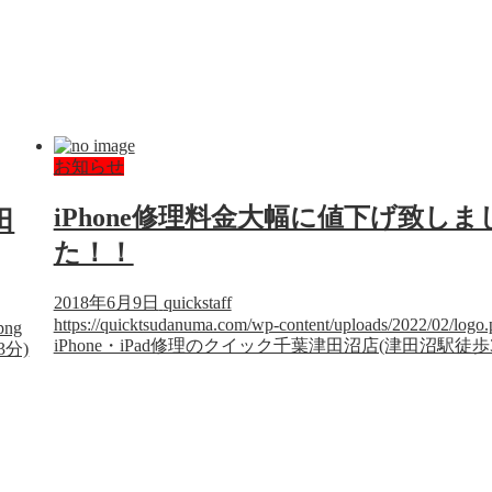
お知らせ
iPhone修理料金大幅に値下げ致しま
田
た！！
2018年6月9日
quickstaff
https://quicktsudanuma.com/wp-content/uploads/2022/02/logo
png
iPhone・iPad修理のクイック千葉津田沼店(津田沼駅徒歩
3分)