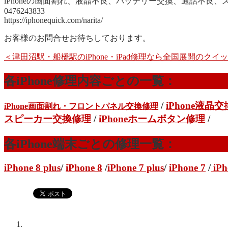
iPhoneの画面割れ、液晶不良、バッテリー交換、通話不良
0476243833
https://iphonequick.com/narita/
お客様のお問合せお待ちしております。
＜津田沼駅・船橋駅のiPhone・iPad修理なら全国展開のク
各iPhone修理内容ごとの一覧：
/
iPhone液晶
iPhone画面割れ・フロントパネル交換修理
スピーカー交換修理
/
iPhoneホームボタン修理
/
各iPhone端末ごとの修理一覧：
iPhone 8 plus
/
iPhone 8
/
iPhone 7 plus
/
iPhone 7
/
iPh