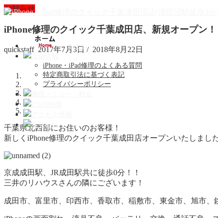
お知らせ
iPhone修理のクイック千葉成田店、新規オープン！
ホーム
quickstaff
2017年7月3日
/
2018年8月22日
店舗情報
iPhone・iPad修理のよくある質問
特定商取引法に基づく表記
プライバシーポリシー
修理メニュー・料金
5つの特徴
アクセス情報
お見積り
千葉県北西部にお住いのお客様！
新しくiPhone修理のクイック千葉成田店オープンいたしまし
京成成田駅、JR成田駅共に徒歩0分！！
三井のリハウスさんの隣にございます！
成田市、富里市、印西市、香取市、稲敷市、東金市、旭市、銚