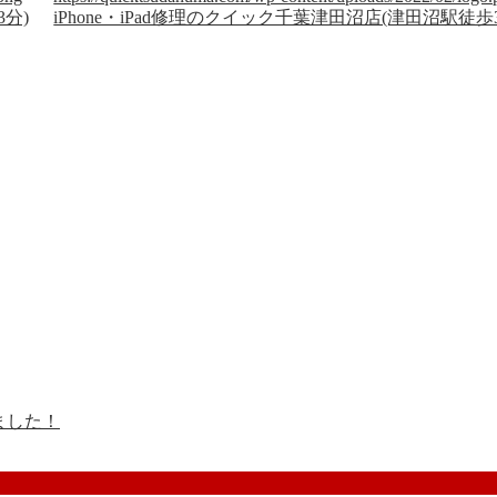
3分)
iPhone・iPad修理のクイック千葉津田沼店(津田沼駅徒歩
ました！