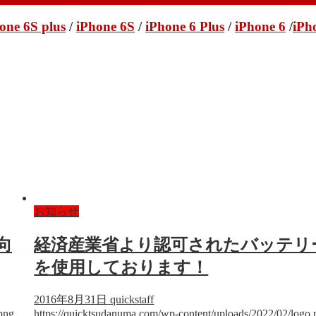
one 6S plus
/
iPhone 6S
/
iPhone 6 Plus
/
iPhone 6
/
iPh
お知らせ
向
経済産業省より認可されたバッテリ
を使用しております！
2016年8月31日
quickstaff
png
https://quicktsudanuma.com/wp-content/uploads/2022/02/logo.