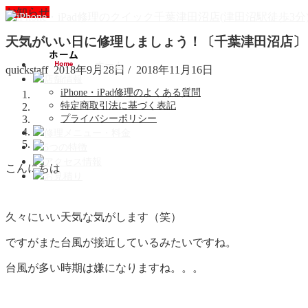
お知らせ
天気がいい日に修理しましょう！〔千葉津田沼店〕
ホーム
quickstaff
2018年9月28日
/
2018年11月16日
店舗情報
iPhone・iPad修理のよくある質問
特定商取引法に基づく表記
プライバシーポリシー
修理メニュー・料金
5つの特徴
アクセス情報
こんにちは
お見積り
久々にいい天気な気がします（笑）
ですがまた台風が接近しているみたいですね。
台風が多い時期は嫌になりますね。。。