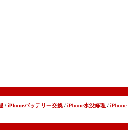
理
/
iPhoneバッテリー交換
/
iPhone水没修理
/
iPhone