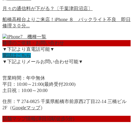
月々の通信料が下がる？〔千葉津田沼店〕
船橋高根台よりご来店！iPhone ８ バックライト不良 即日
修理３０分...
修理のご依頼・お問い合わせ
▼下記より直電話可能▼
電話はこちら
▼下記よりメールお問い合わせ可能▼
営業時間：年中無休
平日：10:00～21:00(最終受付20:00)
土日祝：10:00～20:00
住所：〒274-0825 千葉県船橋市前原西2丁目22-14 三橋ビル
2F（
Googleマップ
）
店舗マップ情報(津田沼駅徒歩5分)