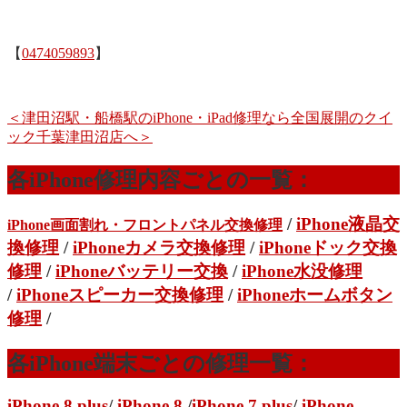
【
0474059893
】
＜津田沼駅・船橋駅のiPhone・iPad修理なら全国展開のクイ
ック千葉津田沼店へ＞
各iPhone修理内容ごとの一覧：
/
iPhone液晶交
iPhone画面割れ・フロントパネル交換修理
換修理
/
iPhoneカメラ交換修理
/
iPhoneドック交換
修理
/
iPhoneバッテリー交換
/
iPhone水没修理
/
iPhoneスピーカー交換修理
/
iPhoneホームボタン
修理
/
各iPhone端末ごとの修理一覧：
iPhone 8 plus
/
iPhone 8
/
iPhone 7 plus
/
iPhone