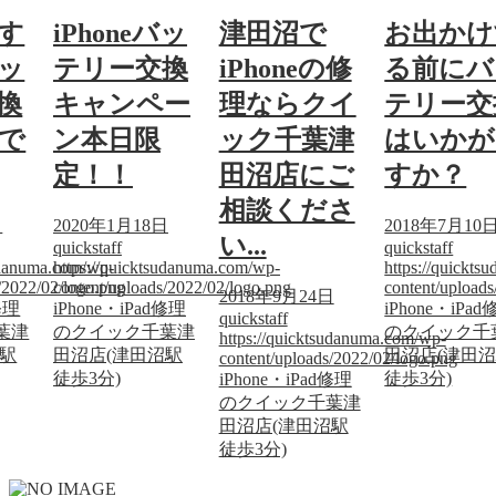
す
iPhoneバッ
津田沼で
お出かけ
ッ
テリー交換
iPhoneの修
る前にバ
換
キャンペー
理ならクイ
テリー交
で
ン本日限
ック千葉津
はいかが
定！！
田沼店にご
すか？
相談くださ
日
2020年1月18日
2018年7月10
い...
quickstaff
quickstaff
sudanuma.com/wp-
https://quicktsudanuma.com/wp-
https://quickt
/2022/02/logo.png
content/uploads/2022/02/logo.png
content/upload
2018年9月24日
修理
iPhone・iPad修理
iPhone・iPa
quickstaff
葉津
のクイック千葉津
のクイック千
https://quicktsudanuma.com/wp-
沼駅
田沼店(津田沼駅
田沼店(津田
content/uploads/2022/02/logo.png
徒歩3分)
徒歩3分)
iPhone・iPad修理
のクイック千葉津
田沼店(津田沼駅
徒歩3分)