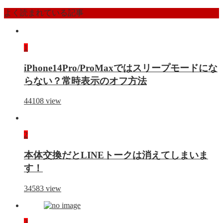
よく読まれている記事
1
iPhone14Pro/ProMaxではスリープモードにな
らない？常時表示のオフ方法
44108
view
2
本体交換だとLINEトークは消えてしまいま
す！
34583
view
3