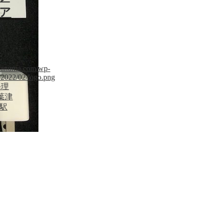
ア
日
sudanuma.com/wp-
/2022/02/logo.png
修理
葉津
沼駅