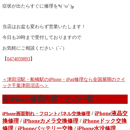
症状が出たらすぐに修理を٩( ‘ω’ )و
当店はお盆も変わらず営業いたします！
今日も20時まで受付しておりますので
お気軽にご相談ください（´-`）
【
0474059893
】
＜津田沼駅・船橋駅のiPhone・iPad修理なら全国展開のクイ
ック千葉津田沼店へ＞
各iPhone修理内容ごとの一覧：
/
iPhone液晶交
iPhone画面割れ・フロントパネル交換修理
換修理
/
iPhoneカメラ交換修理
/
iPhoneドック交換
修理
/
iPhoneバッテリー交換
/
iPhone水没修理