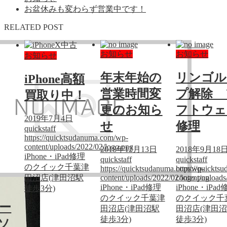
お盆休みも変わらず営業中です！
RELATED POST
お知らせ
お知らせ
お知らせ
年末年始の
リンゴル
iPhone高額
営業時間変
プ解除 
買取り中！
更のお知ら
フトウェ
2019年7月4日
せ
修理
quickstaff
https://quicktsudanuma.com/wp-
content/uploads/2022/02/logo.png
2018年12月13日
2018年9月18
iPhone・iPad修理
quickstaff
quickstaff
のクイック千葉津
https://quicktsudanuma.com/wp-
https://quickt
田沼店(津田沼駅
content/uploads/2022/02/logo.png
content/upload
iPhone・iPad修理
iPhone・iPa
徒歩3分)
のクイック千葉津
のクイック千
ー
田沼店(津田沼駅
田沼店(津田
徒歩3分)
徒歩3分)
ソ