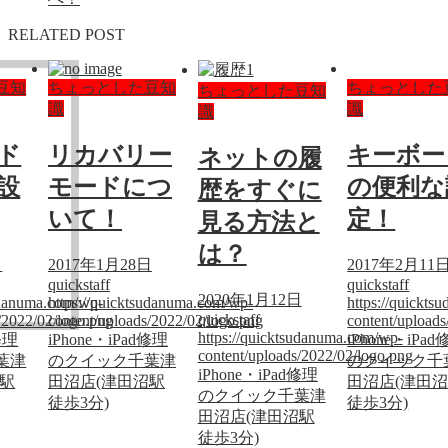
RELATED POST
豆知
ちょっとした豆知
ちょっとした
ちょっとした豆知
識
識
識
ド
リカバリー
キーボー
ネットの履
設
モードにつ
の便利な
歴をすぐに
いて！
定！
見る方法と
は？
日
2017年1月28日
2017年2月11
quickstaff
quickstaff
2020年1月12日
sudanuma.com/wp-
https://quicktsudanuma.com/wp-
https://quickt
quickstaff
/2022/02/logo.png
content/uploads/2022/02/logo.png
content/upload
https://quicktsudanuma.com/wp-
修理
iPhone・iPad修理
iPhone・iPa
content/uploads/2022/02/logo.png
葉津
のクイック千葉津
のクイック千
iPhone・iPad修理
沼駅
田沼店(津田沼駅
田沼店(津田
のクイック千葉津
徒歩3分)
徒歩3分)
田沼店(津田沼駅
徒歩3分)