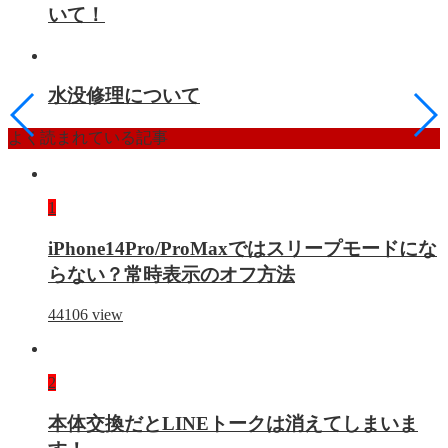
いて！
水没修理について
よく読まれている記事
1
iPhone14Pro/ProMaxではスリープモードにな
らない？常時表示のオフ方法
44106
view
2
本体交換だとLINEトークは消えてしまいま