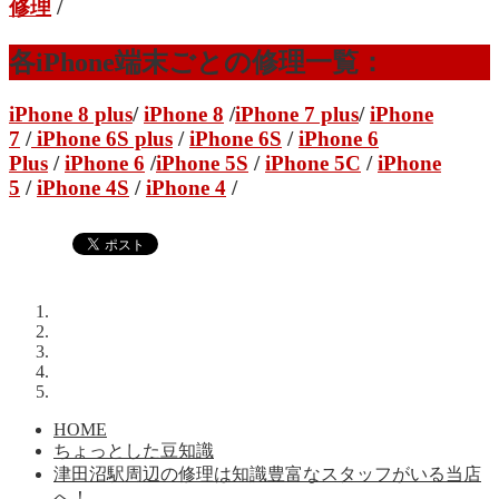
修理
/
各iPhone端末ごとの修理一覧：
iPhone 8 plus
/
iPhone 8
/
iPhone 7 plus
/
iPhone
7
/
iPhone 6S plus
/
iPhone 6S
/
iPhone 6
Plus
/
iPhone 6
/
iPhone 5S
/
iPhone 5C
/
iPhone
5
/
iPhone 4S
/
iPhone 4
/
HOME
ちょっとした豆知識
津田沼駅周辺の修理は知識豊富なスタッフがいる当店
へ！