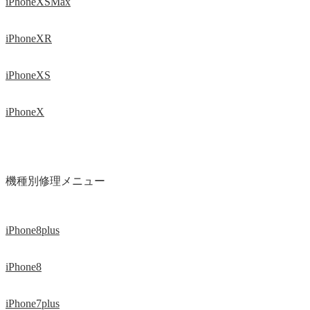
iPhoneXSMax
iPhoneXR
iPhoneXS
iPhoneX
機種別修理メニュー
iPhone8plus
iPhone8
iPhone7plus