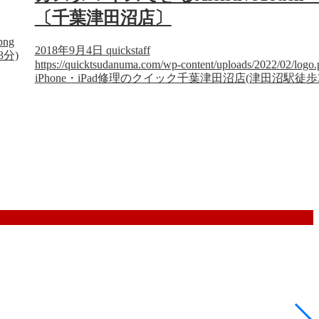
〔千葉津田沼店〕
png
2018年9月4日
quickstaff
3分)
https://quicktsudanuma.com/wp-content/uploads/2022/02/logo
iPhone・iPad修理のクイック千葉津田沼店(津田沼駅徒歩