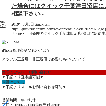
た場合にはクイック千葉津田沼店に
相談下さい...
png
2019年8月3日
quickstaff
3分)
https://quicktsudanuma.com/wp-content/uploads/2022/02/logo.
iPhone・iPad修理のクイック千葉津田沼店(津田沼駅徒歩
iPhone修理必要なものとは？
アップル正規店・非正規店で必要なものについて！
修理のご依頼・お問い合わせ
▼下記より直電話可能▼
電話はこちら
▼下記よりメールお問い合わせ可能▼
営業時間：年中無休
平日：10:00～21:00(最終受付20:00)