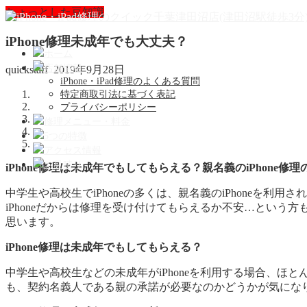
ちょっとした豆知識
iPhone修理未成年でも大丈夫？
ホーム
店舗情報
quickstaff
2019年9月28日
iPhone・iPad修理のよくある質問
特定商取引法に基づく表記
プライバシーポリシー
修理メニュー・料金
5つの特徴
アクセス情報
お見積り
iPhone修理は未成年でもしてもらえる？親名義のiPhone修
中学生や高校生でiPhoneの多くは、親名義のiPhoneを
iPhoneだからは修理を受け付けてもらえるか不安…という
思います。
iPhone修理は未成年でもしてもらえる？
中学生や高校生などの未成年がiPhoneを利用する場合、ほと
も、契約名義人である親の承諾が必要なのかどうかが気になり