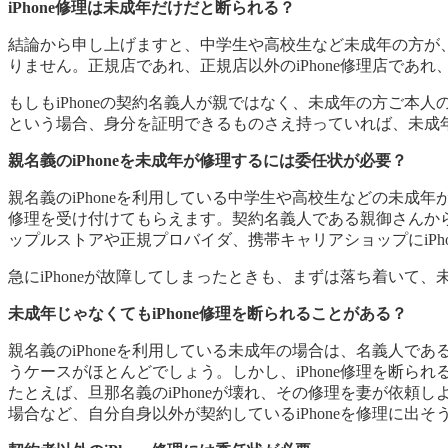
iPhone修理は未成年だけだと断られる？
結論から申し上げますと、中学生や高校生など未成年の方が、
りません。正規店であれ、正規店以外のiPhone修理店であ
もしもiPhoneの契約名義人が親ではなく、未成年の方ご本
という場合、身分を証明できるものさえ持っていれば、未成
親名義のiPhoneを未成年が修理するには委任状が必要？
親名義のiPhoneを利用している中学生や高校生などの未成
修理を受け付けてもらえます。契約名義人である親御さんから
ップルストアや正規プロバイダ、携帯キャリアショップにiPh
急にiPhoneが故障してしまったときも、まずは落ち着いて
未成年じゃなくてもiPhone修理を断られることがある？
親名義のiPhoneを利用している未成年の場合は、名義人で
うケースがほとんどでしょう。しかし、iPhone修理を断ら
たとえば、旦那名義のiPhoneが壊れ、その修理を妻が依頼
場合など、自分自身以外が契約しているiPhoneを修理に