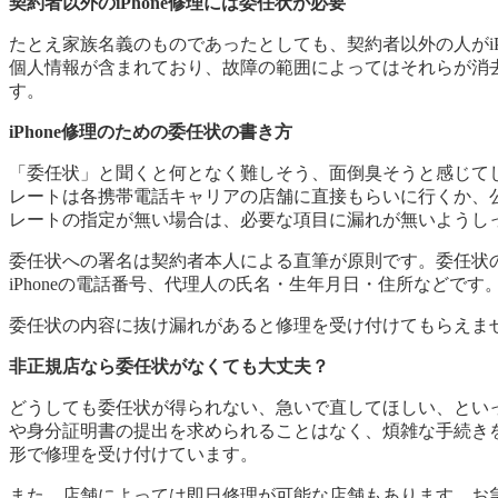
契約者以外のiPhone修理には委任状が必要
たとえ家族名義のものであったとしても、契約者以外の人がiP
個人情報が含まれており、故障の範囲によってはそれらが消
す。
iPhone修理のための委任状の書き方
「委任状」と聞くと何となく難しそう、面倒臭そうと感じて
レートは各携帯電話キャリアの店舗に直接もらいに行くか、
レートの指定が無い場合は、必要な項目に漏れが無いようし
委任状への署名は契約者本人による直筆が原則です。委任状
iPhoneの電話番号、代理人の氏名・生年月日・住所などです
委任状の内容に抜け漏れがあると修理を受け付けてもらえま
非正規店なら委任状がなくても大丈夫？
どうしても委任状が得られない、急いで直してほしい、といった
や身分証明書の提出を求められることはなく、煩雑な手続きを
形で修理を受け付けています。
また、店舗によっては即日修理が可能な店舗もあります。お急ぎ