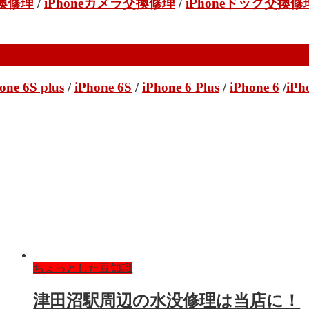
交換修理
/
iPhoneカメラ交換修理
/
iPhoneドック交換修
one 6S plus
/
iPhone 6S
/
iPhone 6 Plus
/
iPhone 6
/
iPh
ちょっとした豆知識
津田沼駅周辺の水没修理は当店に！