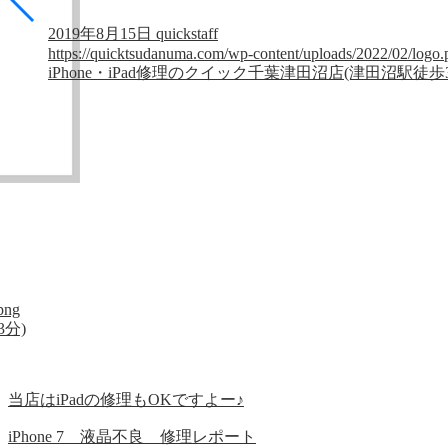
2019年8月15日
quickstaff
https://quicktsudanuma.com/wp-content/uploads/2022/02/logo.
iPhone・iPad修理のクイック千葉津田沼店(津田沼駅徒歩
png
3分)
当店はiPadの修理もOKですよー♪
iPhone 7 液晶不良 修理レポート