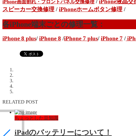
/
iPhone液晶
iPhone画面割れ・フロントパネル交換修理
スピーカー交換修理
/
iPhoneホームボタン修理
/
各iPhone端末ごとの修理一覧：
iPhone 8 plus
/
iPhone 8
/
iPhone 7 plus
/
iPhone 7
/
iPh
RELATED POST
ちょっとした豆知識
iPadのバッテリーについて！