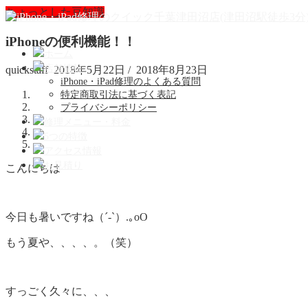
ちょっとした豆知識
iPhoneの便利機能！！
ホーム
店舗情報
quickstaff
2018年5月22日
/
2018年8月23日
iPhone・iPad修理のよくある質問
特定商取引法に基づく表記
プライバシーポリシー
修理メニュー・料金
5つの特徴
アクセス情報
お見積り
こんにちは
今日も暑いですね（´-`）.｡oO
もう夏や、、、、。（笑）
すっごく久々に、、、