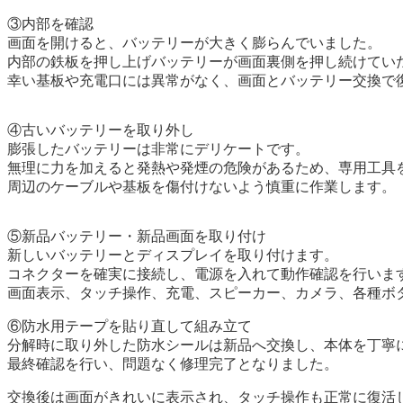
③内部を確認
画面を開けると、バッテリーが大きく膨らんでいました。
内部の鉄板を押し上げバッテリーが画面裏側を押し続けてい
幸い基板や充電口には異常がなく、画面とバッテリー交換で
④古いバッテリーを取り外し
膨張したバッテリーは非常にデリケートです。
無理に力を加えると発熱や発煙の危険があるため、専用工具
周辺のケーブルや基板を傷付けないよう慎重に作業します。
⑤新品バッテリー・新品画面を取り付け
新しいバッテリーとディスプレイを取り付けます。
コネクターを確実に接続し、電源を入れて動作確認を行いま
画面表示、タッチ操作、充電、スピーカー、カメラ、各種ボ
⑥防水用テープを貼り直して組み立て
分解時に取り外した防水シールは新品へ交換し、本体を丁寧
最終確認を行い、問題なく修理完了となりました。
交換後は画面がきれいに表示され、タッチ操作も正常に復活