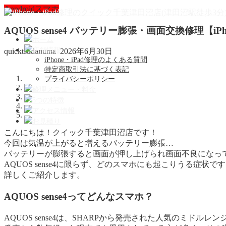
Anndroidスマホ
AQUOS sense4 バッテリー膨張・画面交換修理【
ホーム
店舗情報
quicktsudanuma
2026年6月30日
iPhone・iPad修理のよくある質問
特定商取引法に基づく表記
プライバシーポリシー
修理メニュー・料金
5つの特徴
アクセス情報
お見積り
こんにちは！クイック千葉津田沼店です！
今回は気温が上がると増えるバッテリー膨張…
バッテリーが膨張すると画面が押し上げられ画面不良になっ
AQUOS sense4に限らず、どのスマホにも起こりうる症状で
詳しくご紹介します。
AQUOS sense4ってどんなスマホ？
AQUOS sense4は、SHARPから発売された人気のミドル