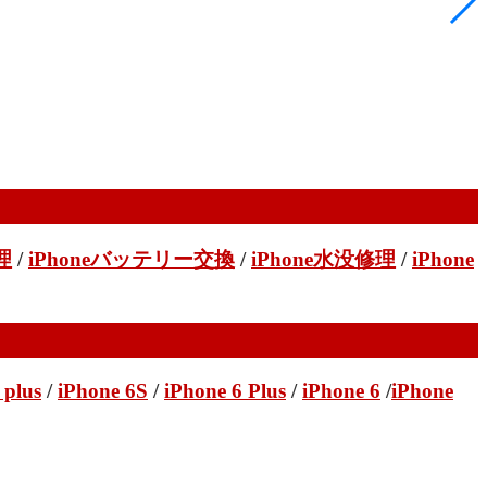
理
/
iPhoneバッテリー交換
/
iPhone水没修理
/
iPhone
 plus
/
iPhone 6S
/
iPhone 6 Plus
/
iPhone 6
/
iPhone