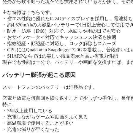
発売から数年経った現在でも愛用されている方が多く、その
主な特徴はこちらです。
・省エネ性能に優れたIGZOディスプレイを採用し、電池持
・約4,570mAhの大容量バッテリーで1日以上安心して使用で
・防水・防塵（IP68）対応で、水回りや雨の日でも安心
・おサイフケータイ対応でキャッシュレス決済も快適
・指紋認証・顔認証に対応し、ロック解除もスムーズ
・CPUにはQualcomm Snapdragon 720Gを搭載し、普段
・SHARPならではの美しい液晶表示と高い省電力性能
現在でも性能は十分で、バッテリーや画面を交換すれば、ま
バッテリー膨張が起こる原因
スマートフォンのバッテリーは消耗品です。
充電と放電を何百回も繰り返すことで少しずつ劣化し、長年
特に、
・3年以上使用している
・充電しながらゲームや動画をよく見る
・高温環境で使用することが多い
・充電の減りが早くなった