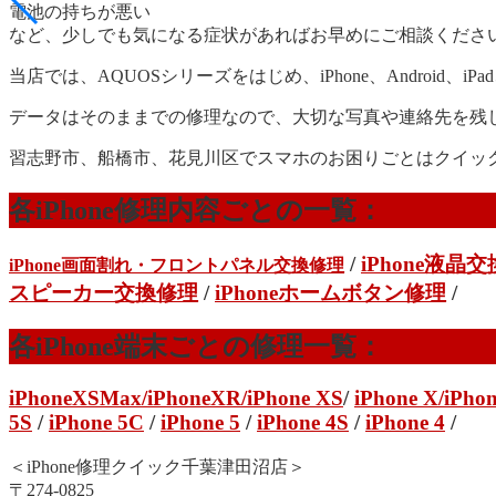
電池の持ちが悪い
など、少しでも気になる症状があればお早めにご相談くださ
当店では、AQUOSシリーズをはじめ、iPhone、Android
データはそのままでの修理なので、大切な写真や連絡先を残
習志野市、船橋市、花見川区でスマホのお困りごとはクイッ
各iPhone修理内容ごとの一覧：
/
iPhone液晶
iPhone画面割れ・フロントパネル交換修理
スピーカー交換修理
/
iPhoneホームボタン修理
/
各iPhone端末ごとの修理一覧：
iPhoneXSMax
/
iPhoneXR
/iPhone XS
/
iPhone X/
iPhon
5S
/
iPhone 5C
/
iPhone 5
/
iPhone 4S
/
iPhone 4
/
＜iPhone修理クイック千葉津田沼店＞
〒274-0825