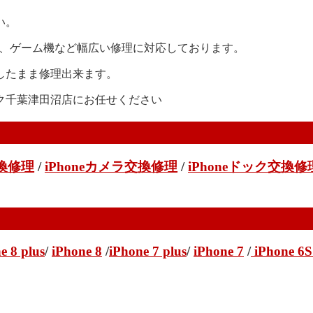
い。
、iPad、ゲーム機など幅広い修理に対応しております。
したまま修理出来ます。
ク千葉津田沼店にお任せください
交換修理
/
iPhoneカメラ交換修理
/
iPhoneドック交換修
e 8 plus
/
iPhone 8
/
iPhone 7 plus
/
iPhone 7
/
iPhone 6S