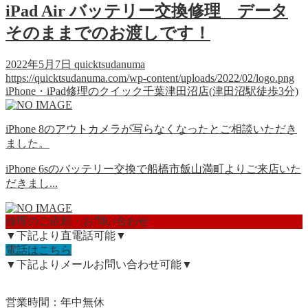
iPad Air バッテリー交換修理 データ
そのままでのお渡しです！
2022年5月7日
quicktsudanuma
https://quicktsudanuma.com/wp-content/uploads/2022/02/logo.png
iPhone・iPad修理のクイック千葉津田沼店(津田沼駅徒歩3分)
iPhone 8のアウトカメラが写らなくなったとご相談いただき
ました。
iPhone 6sのバッテリー交換で船橋市飯山満町よりご来店いた
だきまし...
修理のご依頼・お問い合わせ
▼下記より直電話可能▼
電話はこちら
▼下記よりメールお問い合わせ可能▼
営業時間：年中無休