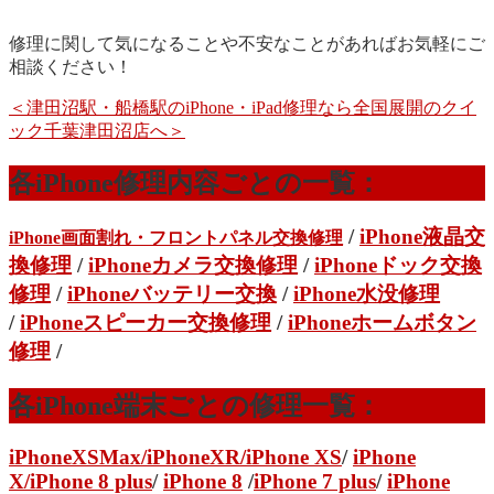
修理に関して気になることや不安なことがあればお気軽にご
相談ください！
＜津田沼駅・船橋駅のiPhone・iPad修理なら全国展開のクイ
ック千葉津田沼店へ＞
各iPhone修理内容ごとの一覧：
/
iPhone液晶交
iPhone画面割れ・フロントパネル交換修理
換修理
/
iPhoneカメラ交換修理
/
iPhoneドック交換
修理
/
iPhoneバッテリー交換
/
iPhone水没修理
/
iPhoneスピーカー交換修理
/
iPhoneホームボタン
修理
/
各iPhone端末ごとの修理一覧：
iPhoneXSMax
/
iPhoneXR
/iPhone XS
/
iPhone
X/
iPhone 8 plus
/
iPhone 8
/
iPhone 7 plus
/
iPhone