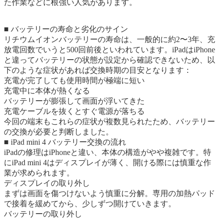
た作業などに根強い人気があります。
■ バッテリーの寿命と劣化のサイン
リチウムイオンバッテリーの寿命は、一般的に約2〜3年、充
放電回数でいうと500回前後といわれています。iPadはiPhone
と違ってバッテリーの状態が設定から確認できないため、以
下のような症状があれば交換時期の目安となります：
充電が完了しても使用時間が極端に短い
充電中に本体が熱くなる
バッテリーが膨張して画面が浮いてきた
充電ケーブルを抜くとすぐ電源が落ちる
今回の端末もこれらの症状が複数見られたため、バッテリー
の交換が必要と判断しました。
■ iPad mini 4 バッテリー交換の流れ
iPadの修理はiPhoneと違い、本体の構造がやや複雑です。特
にiPad mini 4はディスプレイが薄く、開ける際には慎重な作
業が求められます。
ディスプレイの取り外し
まずは画面を傷つけないよう慎重に分解。専用の加熱パッド
で接着を緩めてから、少しずつ開けていきます。
バッテリーの取り外し