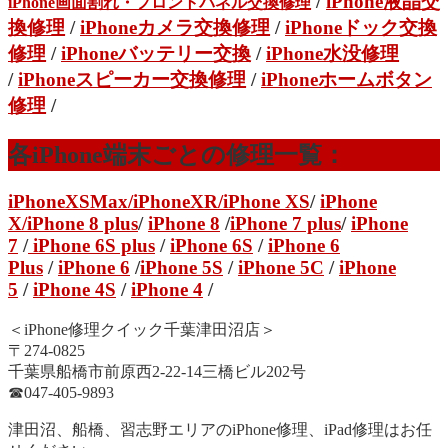
/
iPhone液晶交
iPhone画面割れ・フロントパネル交換修理
換修理
/
iPhoneカメラ交換修理
/
iPhoneドック交換
修理
/
iPhoneバッテリー交換
/
iPhone水没修理
/
iPhoneスピーカー交換修理
/
iPhoneホームボタン
修理
/
各iPhone端末ごとの修理一覧：
iPhoneXSMax
/
iPhoneXR
/iPhone XS
/
iPhone
X/
iPhone 8 plus
/
iPhone 8
/
iPhone 7 plus
/
iPhone
7
/
iPhone 6S plus
/
iPhone 6S
/
iPhone 6
Plus
/
iPhone 6
/
iPhone 5S
/
iPhone 5C
/
iPhone
5
/
iPhone 4S
/
iPhone 4
/
＜iPhone修理クイック千葉津田沼店＞
〒274-0825
千葉県船橋市前原西2-22-14三橋ビル202号
☎︎047-405-9893
津田沼、船橋、習志野エリアのiPhone修理、iPad修理はお任