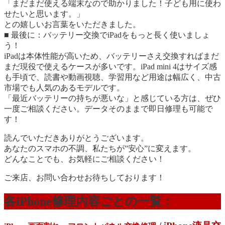
「まだまだ使える端末なので助かりました！子ども用に使わ
せたいと思います。」
との嬉しいお言葉をいただきました。
■ 最後に：バッテリー交換でiPadをもっと長く使いましょ
う！
iPadは本体性能が高いため、バッテリーさえ交換すればまだ
まだ現役で使えるケースが多いです。iPad mini 4はサイズ感
も手頃で、読書や動画視聴、学習用など用途は幅広く、中古
市場でも人気のあるモデルです。
「最近バッテリーの持ちが悪いな」と感じている方は、ぜひ
一度ご相談ください。データそのままで即日修理も可能で
す！
読んでいただきありがとうございます。
あなたのスマホの不調、私たちが”安心”に変えます。
どんなことでも、お気軽にご相談ください！
ご来店、お問い合わせお待ちしております！
各iPhone修理内容ごとの一覧：