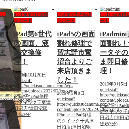
理レポ
iPad 第6世代修理
iPad 第5世代修理
iPad mini修
レポート
レポート
ート
i画
iPad第6世代
iPad5の画面
iPadmin
デ
の画面、液
割れ修理で
面割れ！
ま
晶交換修
習志野市鷺
ータその
理！
沼台よりご
ま即日修
来店頂きま
理！
2019年10月20日
した！
quickstaff
2019年9月5日
https://quicktsudanuma.com/wp-
quickstaff
content/uploads/2022/02/logo.png
2019年5月8日
sudanuma.com/wp-
https://quickt
iPhone・iPad修理
quickstaff
/2022/02/logo.png
content/upload
のクイック千葉津
https://quicktsudanuma.com/wp-
修理
iPhone・iPa
田沼店(津田沼駅
content/uploads/2022/02/logo.png
葉津
のクイック千
徒歩3分)
iPhone・iPad修理
沼駅
田沼店(津田
のクイック千葉津
徒歩3分)
田沼店(津田沼駅