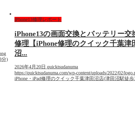
iPhone13修理レポート
iPhone13の画面交換とバッテリー交
修理【iPhone修理のクイック千葉津
沼...
png
3分)
2026年4月20日
quicktsudanuma
https://quicktsudanuma.com/wp-content/uploads/2022/02/logo.
iPhone・iPad修理のクイック千葉津田沼店(津田沼駅徒歩