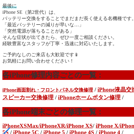
最後に
iPhone SE（第2世代）は、
バッテリー交換をすることでまだまだ長く使える名機種です
「最近バッテリーの減りが早いな…」
「突然電源が落ちることがある」
そんな症状が出てきたら、ぜひ一度ご相談ください。
経験豊富なスタッフが丁寧・迅速に対応いたします。
ご予約なしのご来店も大歓迎です📱
お気軽にお問い合わせください！
各iPhone修理内容ごとの一覧：
/
iPhone液晶
iPhone画面割れ・フロントパネル交換修理
スピーカー交換修理
/
iPhoneホームボタン修理
/
各iPhone端末ごとの修理一覧：
iPhoneXSMax
/
iPhoneXR
/iPhone XS
/
iPhone X/
iPhon
5S
/
iPhone 5C
/
iPhone 5
/
iPhone 4S
/
iPhone 4
/