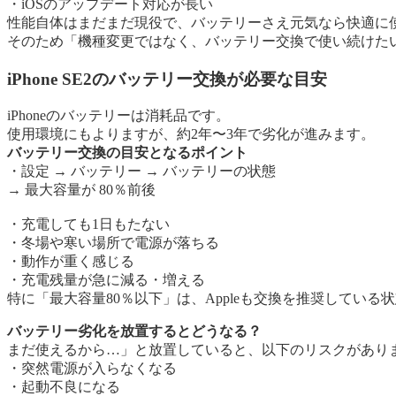
・iOSのアップデート対応が長い
性能自体はまだまだ現役で、バッテリーさえ元気なら快適に
そのため「機種変更ではなく、バッテリー交換で使い続けた
iPhone SE2のバッテリー交換が必要な目安
iPhoneのバッテリーは消耗品です。
使用環境にもよりますが、約2年〜3年で劣化が進みます。
バッテリー交換の目安となるポイント
・設定 → バッテリー → バッテリーの状態
→ 最大容量が 80％前後
・充電しても1日もたない
・冬場や寒い場所で電源が落ちる
・動作が重く感じる
・充電残量が急に減る・増える
特に「最大容量80％以下」は、Appleも交換を推奨している
バッテリー劣化を放置するとどうなる？
まだ使えるから…」と放置していると、以下のリスクがあり
・突然電源が入らなくなる
・起動不良になる