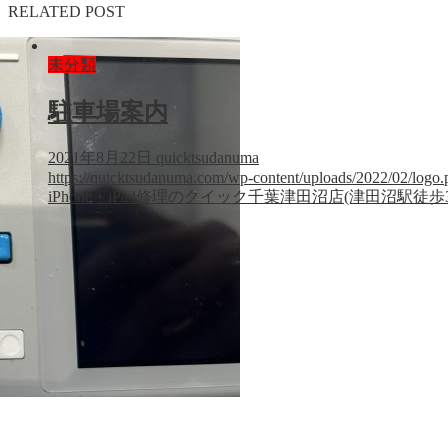
RELATED POST
未分類
駐車場案内
2021年8月22日
quicktsudanuma
https://quicktsudanuma.com/wp-content/uploads/2022/02/logo.
iPhone・iPad修理のクイック千葉津田沼店(津田沼駅徒歩