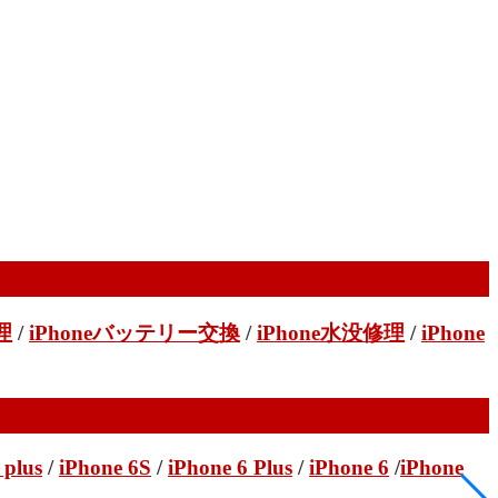
理
/
iPhoneバッテリー交換
/
iPhone水没修理
/
iPhone
 plus
/
iPhone 6S
/
iPhone 6 Plus
/
iPhone 6
/
iPhone