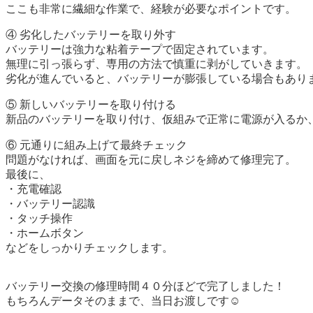
ここも非常に繊細な作業で、経験が必要なポイントです。
④ 劣化したバッテリーを取り外す
バッテリーは強力な粘着テープで固定されています。
無理に引っ張らず、専用の方法で慎重に剥がしていきます。
劣化が進んでいると、バッテリーが膨張している場合もあり
⑤ 新しいバッテリーを取り付ける
新品のバッテリーを取り付け、仮組みで正常に電源が入るか
⑥ 元通りに組み上げて最終チェック
問題がなければ、画面を元に戻しネジを締めて修理完了。
最後に、
・充電確認
・バッテリー認識
・タッチ操作
・ホームボタン
などをしっかりチェックします。
バッテリー交換の修理時間４０分ほどで完了しました！
もちろんデータそのままで、当日お渡しです☺️