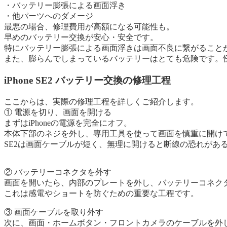
・バッテリー膨張による画面浮き
・他パーツへのダメージ
最悪の場合、修理費用が高額になる可能性も。
早めのバッテリー交換が安心・安全です。
特にバッテリー膨張による画面浮きは画面不良に繋がること
また、膨らんでしまっているバッテリーはとても危険です。
iPhone SE2 バッテリー交換の修理工程
ここからは、実際の修理工程を詳しくご紹介します。
① 電源を切り、画面を開ける
まずはiPhoneの電源を完全にオフ。
本体下部のネジを外し、専用工具を使って画面を慎重に開け
SE2は画面ケーブルが短く、無理に開けると断線の恐れがあ
② バッテリーコネクタを外す
画面を開いたら、内部のプレートを外し、バッテリーコネク
これは感電やショートを防ぐための重要な工程です。
③ 画面ケーブルを取り外す
次に、画面・ホームボタン・フロントカメラのケーブルを外