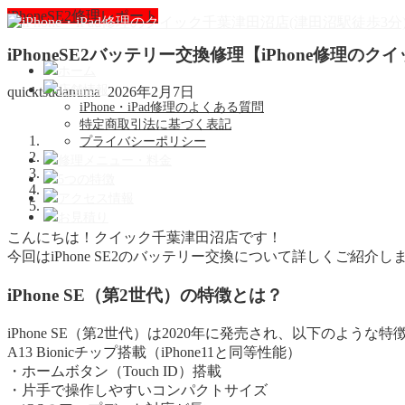
iPhoneSE2修理レポート
iPhoneSE2バッテリー交換修理【iPhone修理の
ホーム
店舗情報
quicktsudanuma
2026年2月7日
iPhone・iPad修理のよくある質問
特定商取引法に基づく表記
プライバシーポリシー
修理メニュー・料金
5つの特徴
アクセス情報
お見積り
こんにちは！クイック千葉津田沼店です！
今回はiPhone SE2のバッテリー交換について詳しくご紹介し
iPhone SE（第2世代）の特徴とは？
iPhone SE（第2世代）は2020年に発売され、以下のような
A13 Bionicチップ搭載（iPhone11と同等性能）
・ホームボタン（Touch ID）搭載
・片手で操作しやすいコンパクトサイズ