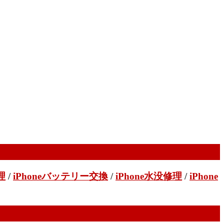
理
/
iPhoneバッテリー交換
/
iPhone水没修理
/
iPhone