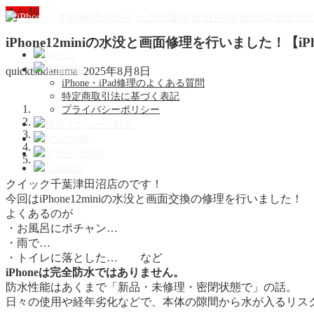
未分類
iPhone12miniの水没と画面修理を行いました！【
ホーム
店舗情報
quicktsudanuma
2025年8月8日
iPhone・iPad修理のよくある質問
特定商取引法に基づく表記
プライバシーポリシー
修理メニュー・料金
5つの特徴
アクセス情報
お見積り
クイック千葉津田沼店のです！
今回はiPhone12miniの水没と画面交換の修理を行いました！
よくあるのが
・お風呂にポチャン…
・雨で…
・トイレに落とした… など
iPhoneは完全防水ではありません。
防水性能はあくまで「新品・未修理・密閉状態で」の話。
日々の使用や経年劣化などで、本体の隙間から水が入るリス