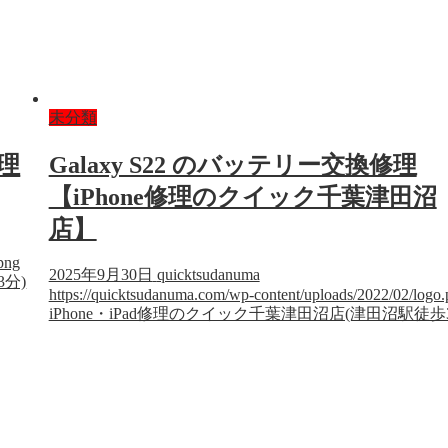
未分類
修理
Galaxy S22 のバッテリー交換修理
【iPhone修理のクイック千葉津田沼
店】
png
2025年9月30日
quicktsudanuma
3分)
https://quicktsudanuma.com/wp-content/uploads/2022/02/logo
iPhone・iPad修理のクイック千葉津田沼店(津田沼駅徒歩