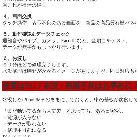
※これが復活の鍵！
４、画面交換
タッチ操作、表示不良のある画面を、新品の高品質有機パネ
５、動作確認&データチェック
通知音やバイブ、カメラ、Face IDなど、全項目をテスト。
データが無事かもしっかり行います。
６、お渡し
９０分ほどで修理完了します。
水没修理は時間がかかるイメージがありますが、即日対応も
放置はNG！水没・画面不良はお早めに
水没したiPhoneをそのままにしておくと、中の基板が腐食
「まだ動いてるから大丈夫」と思っても、ある日突然…
・電源が入らない
・データが取れない
・修理不可能になる
なんてことも。