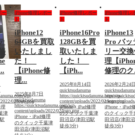
ポー
iPhone修理レポー
iPhone修理レポー
iPhone修理
ト
ト
ト
iPhone12
iPhone16Pro
iPhone13
ッテ
64GBを買取
128GBを買
Pro バ
修
いたしまし
取いたしま
リー交換
ne
た！
した！
理【iPho
.
【iPhone修
【iPh...
修理のク..
理...
日
2025年8月14日
2026年2月24
a
quicktsudanuma
quicktsudanum
2025年8月7日
sudanuma.com/wp-
https://quicktsudanuma.com/wp-
https://quickt
quicktsudanuma
/2022/02/logo.png
content/uploads/2022/02/logo.png
content/upload
https://quicktsudanuma.com/wp-
修理
iPhone・iPad修理
iPhone・iPa
content/uploads/2022/02/logo.png
葉津
のクイック千葉津
のクイック千
iPhone・iPad修理
沼駅
田沼店(津田沼駅
田沼店(津田
のクイック千葉津
徒歩3分)
徒歩3分)
田沼店(津田沼駅