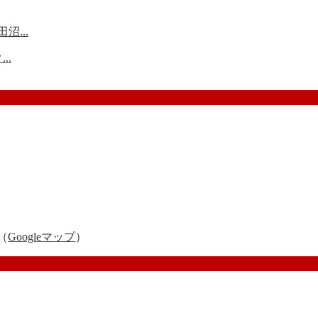
沼...
..
（
Googleマップ
）