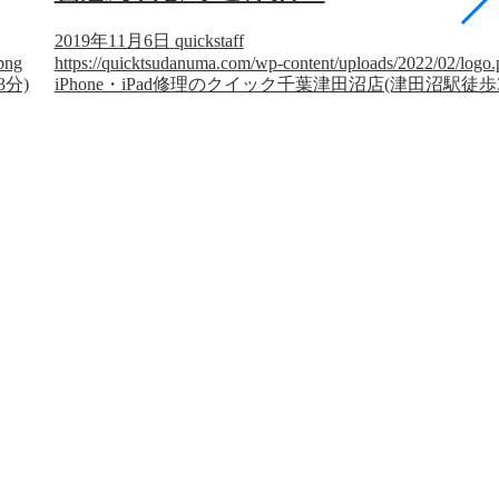
2019年11月6日
quickstaff
png
https://quicktsudanuma.com/wp-content/uploads/2022/02/logo
3分)
iPhone・iPad修理のクイック千葉津田沼店(津田沼駅徒歩