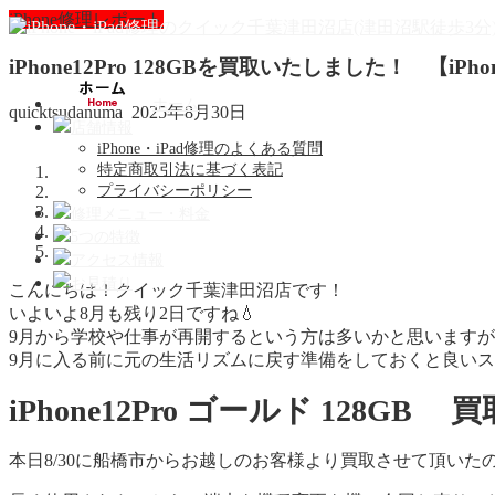
iPhone修理レポート
iPhone12Pro 128GBを買取いたしました！ 【i
ホーム
quicktsudanuma
2025年8月30日
店舗情報
iPhone・iPad修理のよくある質問
特定商取引法に基づく表記
プライバシーポリシー
修理メニュー・料金
5つの特徴
アクセス情報
お見積り
こんにちは！クイック千葉津田沼店です！
いよいよ8月も残り2日ですね💧
9月から学校や仕事が再開するという方は多いかと思います
9月に入る前に元の生活リズムに戻す準備をしておくと良いス
iPhone12Pro ゴールド 128G
本日8/30に船橋市からお越しのお客様より買取させて頂いたのは、20