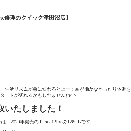
Phone修理のクイック津田沼店】
が、生活リズムが急に変わると上手く頭が働かなかったり体調を
タートが切れるかもしれませんね^ ^
B 買取いたしました！
20年発売のiPhone12Proの128GBです。