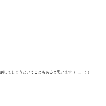
崩してしまうということもあると思います（−＿−；）