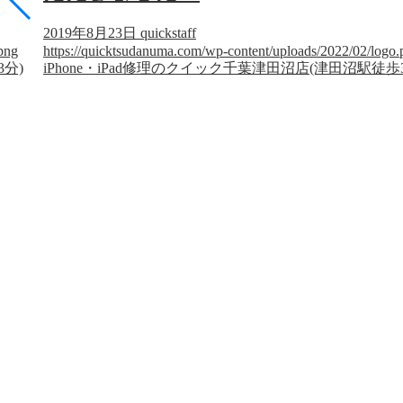
2019年8月23日
quickstaff
png
https://quicktsudanuma.com/wp-content/uploads/2022/02/logo.
3分)
iPhone・iPad修理のクイック千葉津田沼店(津田沼駅徒歩