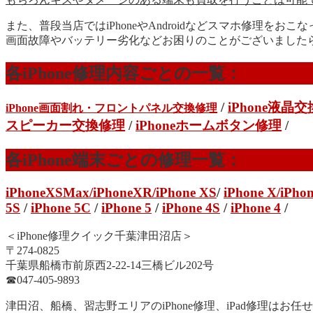
また、普段当店ではiPhoneやAndroidなどスマホ修理をおこ
画面故障やバッテリー劣化などお困りのことがございました
各iPhone修理内容ごとの一覧：
/
iPhone液晶
iPhone画面割れ・フロントパネル交換修理
スピーカー交換修理
/
iPhoneホームボタン修理
/
各iPhone端末ごとの修理一覧：
iPhoneXSMax
/
iPhoneXR
/iPhone XS
/
iPhone X/
iPhon
5S
/
iPhone 5C
/
iPhone 5
/
iPhone 4S
/
iPhone 4
/
＜iPhone修理クイック千葉津田沼店＞
〒274-0825
千葉県船橋市前原西2-22-14三橋ビル202号
☎︎047-405-9893
津田沼、船橋、習志野エリアのiPhone修理、iPad修理はお任