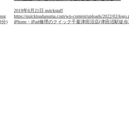
2019年6月21日
quickstaff
png
https://quicktsudanuma.com/wp-content/uploads/2022/02/logo.
3分)
iPhone・iPad修理のクイック千葉津田沼店(津田沼駅徒歩