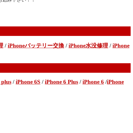
理
/
iPhoneバッテリー交換
/
iPhone水没修理
/
iPhone
 plus
/
iPhone 6S
/
iPhone 6 Plus
/
iPhone 6
/
iPhone