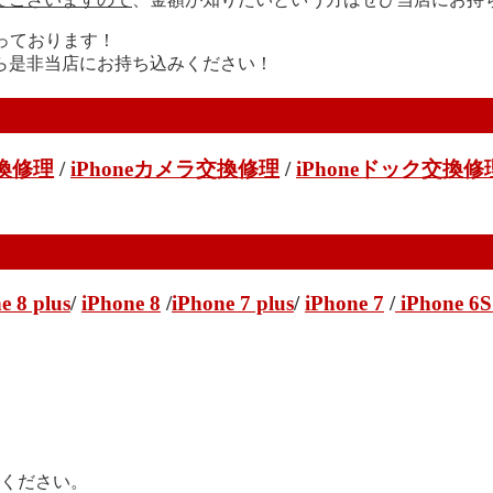
なっております！
ら是非当店にお持ち込みください！
交換修理
/
iPhoneカメラ交換修理
/
iPhoneドック交換修
e 8 plus
/
iPhone 8
/
iPhone 7 plus
/
iPhone 7
/
iPhone 6S
せください。