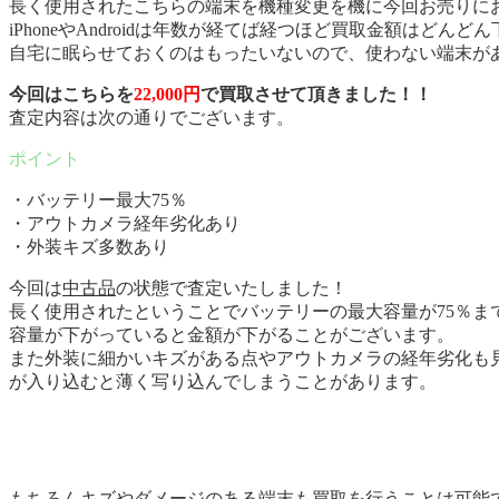
長く使用されたこちらの端末を機種変更を機に今回お売りに
iPhoneやAndroidは年数が経てば経つほど買取金額はどん
自宅に眠らせておくのはもったいないので、使わない端末が
今回はこちらを
22,000円
で買取させて頂きました！！
査定内容は次の通りでございます。
・バッテリー最大75％
・アウトカメラ経年劣化あり
・外装キズ多数あり
今回は
中古品
の状態で査定いたしました！
長く使用されたということでバッテリーの最大容量が75％
容量が下がっていると金額が下がることがございます。
また外装に細かいキズがある点やアウトカメラの経年劣化も見
が入り込むと薄く写り込んでしまうことがあります。
もちろんキズやダメージのある端末も買取を行うことは可能