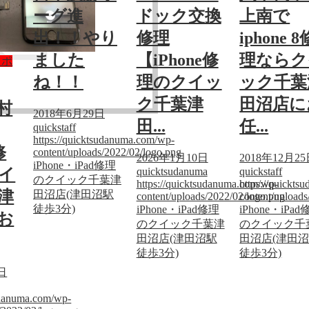
ーグ進
ドック交換
上南で
出！！やり
修理
iphone 8
ました
【iPhone修
理ならク
レポ
ね！！
理のクイッ
ック千葉
ク千葉津
田沼店に
村
2018年6月29日
田...
任...
quickstaff
https://quicktsudanuma.com/wp-
修
content/uploads/2022/02/logo.png
2026年1月10日
2018年12月2
iPhone・iPad修理
quicktsudanuma
quickstaff
イ
のクイック千葉津
https://quicktsudanuma.com/wp-
https://quickt
津
田沼店(津田沼駅
content/uploads/2022/02/logo.png
content/upload
徒歩3分)
iPhone・iPad修理
iPhone・iPa
お
のクイック千葉津
のクイック千
田沼店(津田沼駅
田沼店(津田
徒歩3分)
徒歩3分)
5日
sudanuma.com/wp-