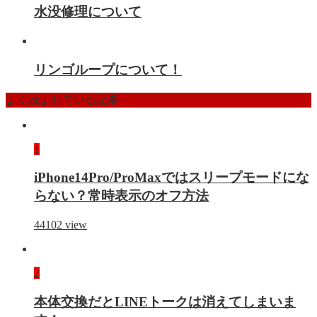
水没修理について
リンゴループについて！
よく読まれている記事
1
iPhone14Pro/ProMaxではスリープモードにな
らない？常時表示のオフ方法
44102
view
2
本体交換だとLINEトークは消えてしまいま