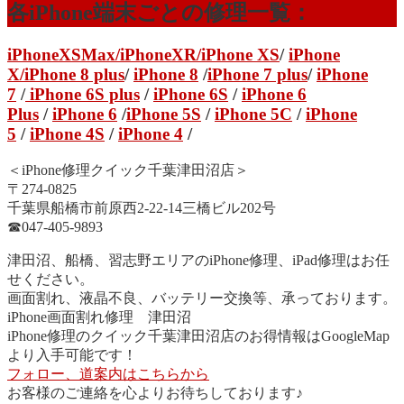
各iPhone端末ごとの修理一覧：
iPhoneXSMax
/
iPhoneXR
/iPhone XS
/
iPhone
X/
iPhone 8 plus
/
iPhone 8
/
iPhone 7 plus
/
iPhone
7
/
iPhone 6S plus
/
iPhone 6S
/
iPhone 6
Plus
/
iPhone 6
/
iPhone 5S
/
iPhone 5C
/
iPhone
5
/
iPhone 4S
/
iPhone 4
/
＜iPhone修理クイック千葉津田沼店＞
〒274-0825
千葉県船橋市前原西2-22-14三橋ビル202号
☎︎047-405-9893
津田沼、船橋、習志野エリアのiPhone修理、iPad修理はお任
せください。
画面割れ、液晶不良、バッテリー交換等、承っております。
iPhone画面割れ修理 津田沼
iPhone修理のクイック千葉津田沼店のお得情報はGoogleMap
より入手可能です！
フォロー、道案内はこちらから
お客様のご連絡を心よりお待ちしております♪