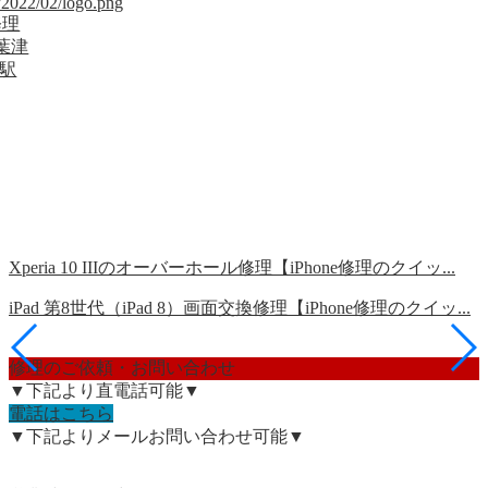
/2022/02/logo.png
修理
葉津
沼駅
Xperia 10 IIIのオーバーホール修理【iPhone修理のクイッ...
iPad 第8世代（iPad 8）画面交換修理【iPhone修理のクイッ...
修理のご依頼・お問い合わせ
▼下記より直電話可能▼
電話はこちら
▼下記よりメールお問い合わせ可能▼