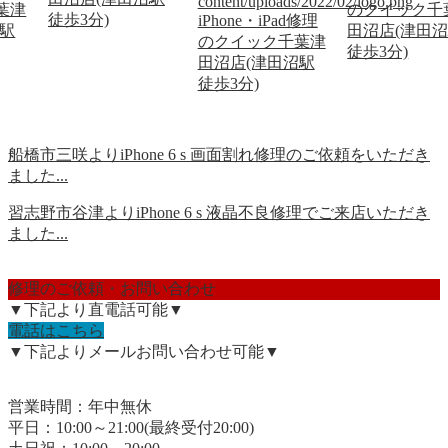
content/uploads/2022/02/logo.png
葉津
のクイック千
徒歩3分)
iPhone・iPad修理
沼駅
田沼店(津田
のクイック千葉津
徒歩3分)
田沼店(津田沼駅
徒歩3分)
船橋市三咲よりiPhone 6 s 画面割れ修理のご依頼をいただき
ました...
習志野市谷津よりiPhone 6 s 液晶不良修理でご来店いただき
ました...
修理のご依頼・お問い合わせ
▼下記より直電話可能▼
電話はこちら
▼下記よりメールお問い合わせ可能▼
営業時間：年中無休
平日：10:00～21:00(最終受付20:00)