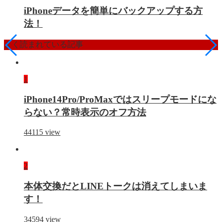
iPhoneデータを簡単にバックアップする方
法！
よく読まれている記事
1
iPhone14Pro/ProMaxではスリープモードにな
らない？常時表示のオフ方法
44115
view
2
本体交換だとLINEトークは消えてしまいま
す！
34594
view