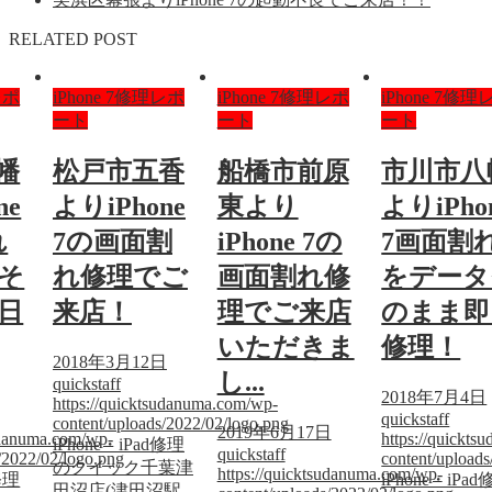
RELATED POST
レポ
iPhone 7修理レポ
iPhone 7修理レポ
iPhone 7修理
ート
ート
ート
幡
松戸市五香
船橋市前原
市川市八
ne
よりiPhone
東より
よりiPho
れ
7の画面割
iPhone 7の
7画面割
そ
れ修理でご
画面割れ修
をデータ
日
来店！
理でご来店
のまま即
いただきま
修理！
2018年3月12日
し...
quickstaff
2018年7月4日
https://quicktsudanuma.com/wp-
quickstaff
content/uploads/2022/02/logo.png
2019年6月17日
sudanuma.com/wp-
https://quickt
iPhone・iPad修理
quickstaff
/2022/02/logo.png
content/upload
のクイック千葉津
https://quicktsudanuma.com/wp-
修理
iPhone・iPa
田沼店(津田沼駅