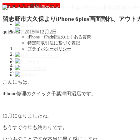
iPhone 6 Plus修理レポート
習志野市大久保よりiPhone 6plus画面割れ、ア
ホーム
店舗情報
quickstaff
2018年12月2日
iPhone・iPad修理のよくある質問
特定商取引法に基づく表記
プライバシーポリシー
修理メニュー・料金
5つの特徴
アクセス情報
お見積り
こんにちは。
iPhone修理のクイック千葉津田沼店です。
12月になりましたね。
もうすぐ今年も終わりです。
いつものことですが本当に早く感じますね。