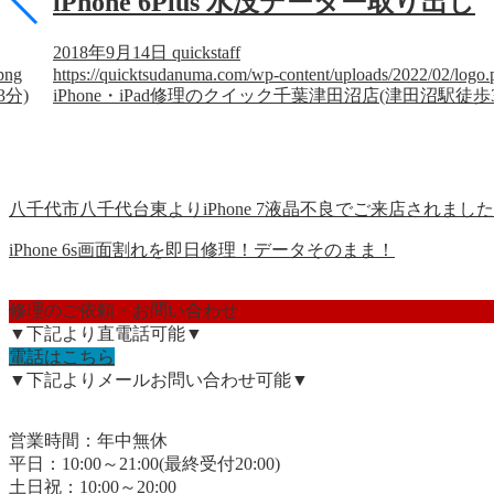
iPhone 6Plus 水没データー取り出し
2018年9月14日
quickstaff
png
https://quicktsudanuma.com/wp-content/uploads/2022/02/logo.
3分)
iPhone・iPad修理のクイック千葉津田沼店(津田沼駅徒歩
八千代市八千代台東よりiPhone 7液晶不良でご来店されまし
iPhone 6s画面割れを即日修理！データそのまま！
修理のご依頼・お問い合わせ
▼下記より直電話可能▼
電話はこちら
▼下記よりメールお問い合わせ可能▼
営業時間：年中無休
平日：10:00～21:00(最終受付20:00)
土日祝：10:00～20:00