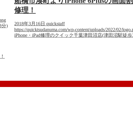
船橋市湊町よりiPhone 6Plusの画面
修理！
png
2018年3月16日
quickstaff
3分)
https://quicktsudanuma.com/wp-content/uploads/2022/02/logo.
iPhone・iPad修理のクイック千葉津田沼店(津田沼駅徒歩
た！