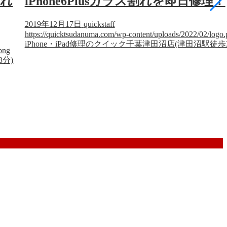
割れ
iPhone6Plusガラス割れを即日修理！
2019年12月17日
quickstaff
https://quicktsudanuma.com/wp-content/uploads/2022/02/logo
iPhone・iPad修理のクイック千葉津田沼店(津田沼駅徒歩
png
3分)