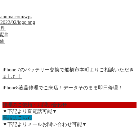
sudanuma.com/wp-
/2022/02/logo.png
修理
葉津
沼駅
iPhone 7のバッテリー交換で船橋市本町よりご相談いただき
ました！
iPhone8液晶修理でご来店！データそのまま即日修理！
修理のご依頼・お問い合わせ
▼下記より直電話可能▼
電話はこちら
▼下記よりメールお問い合わせ可能▼