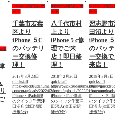
iPhone 5c修理レポ
iPhone 5c修理レポ
iPhone 5c修
ート
ート
ート
千葉市若葉
八千代市村
習志野市
区より
上より
田沼より
iPhone ５C
iPhone 5 c修
iPhone ５
のバッテリ
理でご来
のバッテ
理レポ
ー交換修
店！即日修
ー交換で
理！
理！
来店！
津
2018年3月23日
2018年2月26日
2018年3月3日
c
quickstaff
quickstaff
quickstaff
https://quicktsudanuma.com/wp-
https://quicktsudanuma.com/wp-
https://quickt
リ
content/uploads/2022/02/logo.png
content/uploads/2022/02/logo.png
content/upload
iPhone・iPad修理
iPhone・iPad修理
iPhone・iPa
ご
のクイック千葉津
のクイック千葉津
のクイック千
田沼店(津田沼駅
田沼店(津田沼駅
田沼店(津田
徒歩3分)
徒歩3分)
徒歩3分)