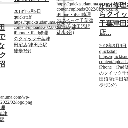
https://quicktsudanuma.com/wp-
iPad修
content/uploads/2022/02/logo.png
2018年6月9日
らクイッ
iPhone・iPad修理
quickstaff
のクイック千葉津
https://quicktsudanuma.com/wp-
千葉津田
田
田沼店(津田沼駅
content/uploads/2022/02/logo.png
店...
徒歩3分)
iPhone・iPad修理
で
のクイック千葉津
理な
田沼店(津田沼駅
2018年9月9日
徒歩3分)
quickstaff
ク
https://quickt
content/upload
沼
iPhone・iPa
のクイック千
田沼店(津田
徒歩3分)
sudanuma.com/wp-
/2022/02/logo.png
修理
葉津
沼駅