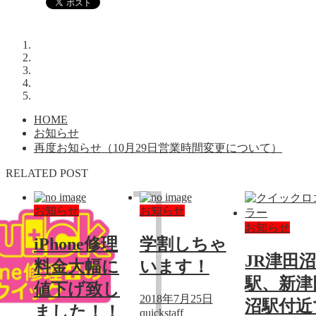
HOME
お知らせ
再度お知らせ（10月29日営業時間変更について）
RELATED POST
お知らせ
お知らせ
お知らせ
iPhone修理
学割しちゃ
JR津田
料金大幅に
います！
駅、新津
値下げ致し
2018年7月25日
沼駅付近
ました！！
quickstaff