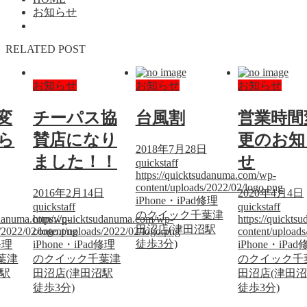
お知らせ
RELATED POST
お知らせ
お知らせ
お知らせ
変
チーパス協
台風割
営業時間
ら
賛店になり
更のお知
2018年7月28日
ました！！
せ
quickstaff
https://quicktsudanuma.com/wp-
content/uploads/2022/02/logo.png
2016年2月14日
2020年4月4日
iPhone・iPad修理
quickstaff
quickstaff
のクイック千葉津
sudanuma.com/wp-
https://quicktsudanuma.com/wp-
https://quickt
田沼店(津田沼駅
/2022/02/logo.png
content/uploads/2022/02/logo.png
content/upload
徒歩3分)
修理
iPhone・iPad修理
iPhone・iPa
葉津
のクイック千葉津
のクイック千
沼駅
田沼店(津田沼駅
田沼店(津田
徒歩3分)
徒歩3分)