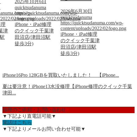
日
2025年10月6日
a
quicktsudanuma
2026年6月30日
sudanuma.com/wp-
https://quicktsudanuma.com/wp-
quicktsudanuma
/2022/02/logo.png
content/uploads/2022/02/logo.png
https://quicktsudanuma.com/wp-
修理
iPhone・iPad修理
content/uploads/2022/02/logo.png
葉津
のクイック千葉津
iPhone・iPad修理
沼駅
田沼店(津田沼駅
のクイック千葉津
徒歩3分)
田沼店(津田沼駅
徒歩3分)
iPhone16Pro 128GBを買取いたしました！ 【iPhone...
夏は要注意！iPhone13水没修理【iPhone修理のクイック千葉
津田...
修理のご依頼・お問い合わせ
▼下記より直電話可能▼
電話はこちら
▼下記よりメールお問い合わせ可能▼