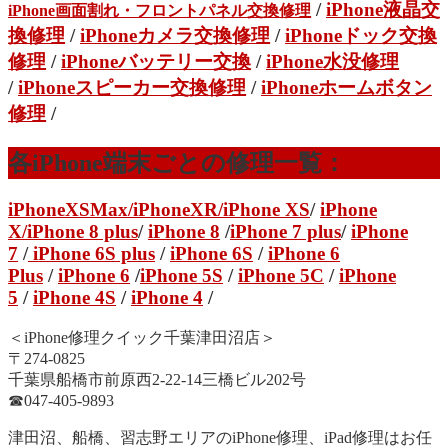
/
iPhone液晶交
iPhone画面割れ・フロントパネル交換修理
換修理
/
iPhoneカメラ交換修理
/
iPhoneドック交換
修理
/
iPhoneバッテリー交換
/
iPhone水没修理
/
iPhoneスピーカー交換修理
/
iPhoneホームボタン
修理
/
各iPhone端末ごとの修理一覧：
iPhoneXSMax
/
iPhoneXR
/iPhone XS
/
iPhone
X/
iPhone 8 plus
/
iPhone 8
/
iPhone 7 plus
/
iPhone
7
/
iPhone 6S plus
/
iPhone 6S
/
iPhone 6
Plus
/
iPhone 6
/
iPhone 5S
/
iPhone 5C
/
iPhone
5
/
iPhone 4S
/
iPhone 4
/
＜iPhone修理クイック千葉津田沼店＞
〒274-0825
千葉県船橋市前原西2-22-14三橋ビル202号
☎︎047-405-9893
津田沼、船橋、習志野エリアのiPhone修理、iPad修理はお任