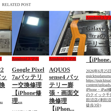
RELATED POST
Anndroidスマ
Galaxy S
Ultraの
テリー交
修理
【iPhone.
ホ
Anndroidスマホ
Anndroidスマホ
22
Google Pixel
AQUOS
2026年6月25
quicktsudanum
バッ
7aバッテリ
sense4 バッ
https://quickt
換
ー交換修理
テリー膨
content/upload
iPhone・iPa
【iPhone修
張・画面交
のクイック千
..
理...
換修理
田沼店(津田
徒歩3分)
【iPhon...