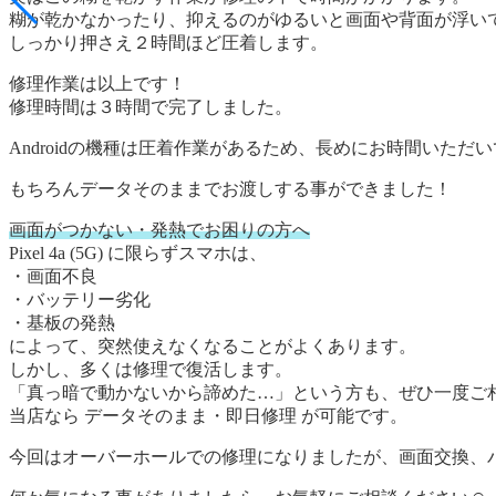
糊が乾かなかったり、抑えるのがゆるいと画面や背面が浮い
しっかり押さえ２時間ほど圧着します。
修理作業は以上です！
修理時間は３時間で完了しました。
Androidの機種は圧着作業があるため、長めにお時間いただ
もちろんデータそのままでお渡しする事ができました！
画面がつかない・発熱でお困りの方へ
Pixel 4a (5G) に限らずスマホは、
・画面不良
・バッテリー劣化
・基板の発熱
によって、突然使えなくなることがよくあります。
しかし、多くは修理で復活します。
「真っ暗で動かないから諦めた…」という方も、ぜひ一度ご
当店なら データそのまま・即日修理 が可能です。
今回はオーバーホールでの修理になりましたが、画面交換、