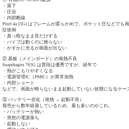
・落下
・圧迫
・内部断線
Pixel 4a (5G) はフレームが柔らかめで、ポケット圧な
症状例
・真っ暗なまま音だけする
・バイブは動くのに映らない
・かすかに光るが画面が出ない
② 基板（メインボード）の発熱不良
Snapdragon 765G は普段は優秀ですが、経年で
・熱がこもりやすくなる
・電源管理IC（PMIC）が異常加熱
・内部ショート
などで、画面が映らないまま起動していない状態になるケー
③ バッテリー劣化（発熱 → 起動不良）
発売から数年経過しているため、最も多いのがこれ。
・バッテリーが熱い
・突然の電源落ち
・起動しない