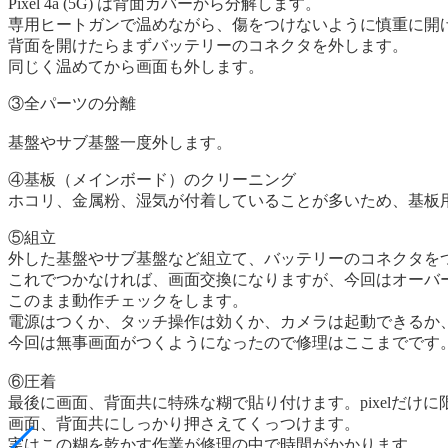
Pixel 4a (5G) は背面カバーから分解します。
専用ヒートガンで温めながら、傷をつけないように慎重に開
背面を開けたらまずバッテリーのコネクタを外します。
同じく温めてから画面も外します。
③全パーツの分離
基盤やサブ基盤一度外します。
④基板（メインボード）のクリーニング
ホコリ、金属粉、湿気が付着していることが多いため、基板
⑤組立
外した基盤やサブ基盤など組立て、バッテリーのコネクタを
これでつかなければ、画面交換になりますが、今回はオーバ
このまま動作チェックをします。
電源はつくか、タッチ操作は効くか、カメラは起動できるか
今回は無事画面がつくようになったので修理はここまでです
⑥圧着
最後に画面、背面共に特殊な糊で貼り付けます。pixelだ
画面、背面共にしっかり押さえてくっつけます。
実はこの糊を乾かす作業が修理の中で時間がかかります。