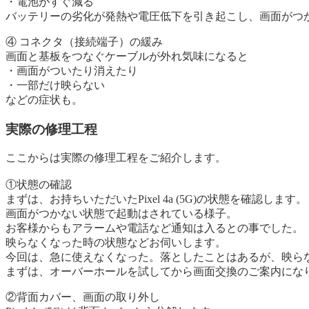
・電池がすぐ減る
バッテリーの劣化が発熱や電圧低下を引き起こし、画面がつ
④ コネクタ（接続端子）の緩み
画面と基板をつなぐケーブルが外れ気味になると
・画面がついたり消えたり
・一部だけ映らない
などの症状も。
実際の修理工程
ここからは実際の修理工程をご紹介します。
①状態の確認
まずは、お持ちいただいたPixel 4a (5G)の状態を確認します。
画面がつかない状態で起動はされている様子。
お客様からもアラームや電話など通知は入るとの事でした。
映らなくなった時の状態などお伺いします。
今回は、急に使えなくなった。落としたことはあるが、映ら
まずは、オーバーホールを試してから画面交換のご案内にな
②背面カバー、画面の取り外し