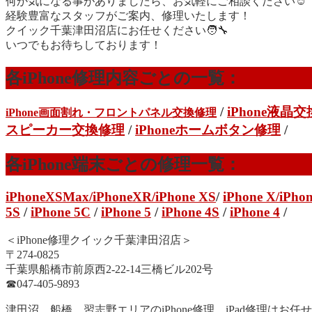
何か気になる事がありましたら、お気軽にご相談ください☺️
経験豊富なスタッフがご案内、修理いたします！
クイック千葉津田沼店にお任せください🧑‍🔧
いつでもお待ちしております！
各iPhone修理内容ごとの一覧：
/
iPhone液晶
iPhone画面割れ・フロントパネル交換修理
スピーカー交換修理
/
iPhoneホームボタン修理
/
各iPhone端末ごとの修理一覧：
iPhoneXSMax
/
iPhoneXR
/iPhone XS
/
iPhone X/
iPhon
5S
/
iPhone 5C
/
iPhone 5
/
iPhone 4S
/
iPhone 4
/
＜iPhone修理クイック千葉津田沼店＞
〒274-0825
千葉県船橋市前原西2-22-14三橋ビル202号
☎︎047-405-9893
津田沼、船橋、習志野エリアのiPhone修理、iPad修理はお任