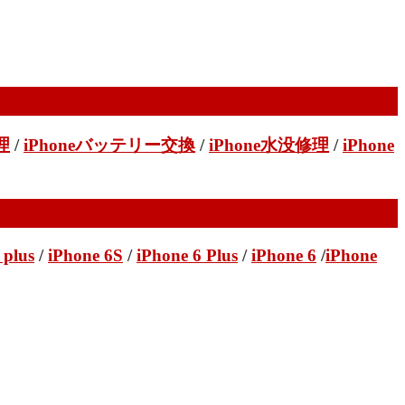
理
/
iPhoneバッテリー交換
/
iPhone水没修理
/
iPhone
 plus
/
iPhone 6S
/
iPhone 6 Plus
/
iPhone 6
/
iPhone