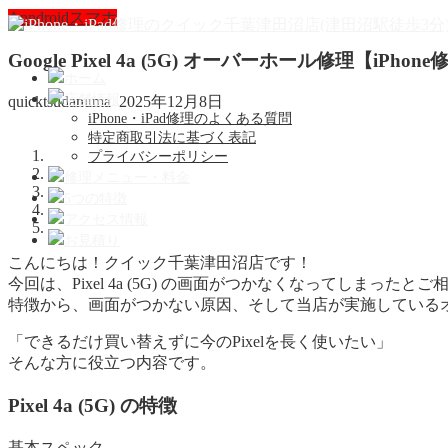
Anndroidスマホ
Google Pixel 4a (5G) オーバーホール修理【i
ホーム
店舗情報
quicktsudanuma
2025年12月8日
iPhone・iPad修理のよくある質問
特定商取引法に基づく表記
プライバシーポリシー
修理メニュー・料金
5つの特徴
アクセス情報
お見積り
こんにちは！クイック千葉津田沼店です！
今回は、Pixel 4a (5G) の画面がつかなくなってしまったと
特徴から、画面がつかない原因、そして当店が実施している
「できるだけ買い替えずに今のPixelを長く使いたい」
そんな方に役立つ内容です。
Pixel 4a (5G) の特徴
基本スペック