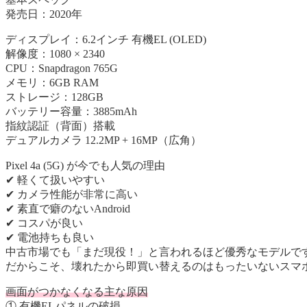
発売日：2020年
ディスプレイ：6.2インチ 有機EL (OLED)
解像度：1080 × 2340
CPU：Snapdragon 765G
メモリ：6GB RAM
ストレージ：128GB
バッテリー容量：3885mAh
指紋認証（背面）搭載
デュアルカメラ 12.2MP + 16MP（広角）
Pixel 4a (5G) が今でも人気の理由
✔ 軽くて扱いやすい
✔ カメラ性能が非常に高い
✔ 素直で癖のないAndroid
✔ コスパが良い
✔ 電池持ちも良い
中古市場でも「まだ現役！」と言われるほど優秀なモデルで
だからこそ、壊れたから即買い替えるのはもったいないスマ
画面がつかなくなる主な原因
① 有機ELパネルの破損