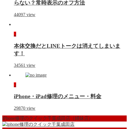
らない？常時表示のオフ方法
44097
view
2
本体交換だとLINEトークは消えてしまいま
す！
34561
view
3
iPhone・iPad修理のメニュー・料金
29870
view
iPhone修理のクイック千葉成田店（姉妹店)