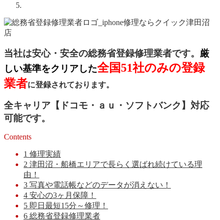
当社は安心・安全の総務省登録修理業者です。
厳
全国51社のみの登録
しい基準をクリアした
業者
に登録されております。
全キャリア【ドコモ・ａｕ・ソフトバンク】対応
可能です。
Contents
1
修理実績
2
津田沼・船橋エリアで長らく選ばれ続けている理
由！
3
写真や電話帳などのデータが消えない！
4
安心の3ヶ月保障！
5
即日最短15分～修理！
6
総務省登録修理業者