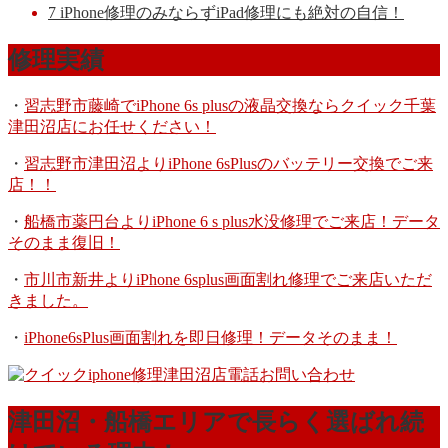
7
iPhone修理のみならずiPad修理にも絶対の自信！
修理実績
・
習志野市藤崎でiPhone 6s plusの液晶交換ならクイック千葉
津田沼店にお任せください！
・
習志野市津田沼よりiPhone 6sPlusのバッテリー交換でご来
店！！
・
船橋市薬円台よりiPhone 6 s plus水没修理でご来店！データ
そのまま復旧！
・
市川市新井よりiPhone 6splus画面割れ修理でご来店いただ
きました。
・
iPhone6sPlus画面割れを即日修理！データそのまま！
津田沼・船橋エリアで長らく選ばれ続