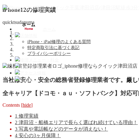
iPhone12の修理実績
quicktsudanuma
ホーム
店舗情報
iPhone・iPad修理のよくある質問
特定商取引法に基づく表記
プライバシーポリシー
修理メニュー・料金
5つの特徴
アクセス情報
当社は安心・安全の総務省登録修理業者です。
厳し
お見積り
全キャリア【ドコモ・ａｕ・ソフトバンク】対応可
Contents
[
hide
]
1
修理実績
2
津田沼・船橋エリアで長らく選ばれ続けている理由！
3
写真や電話帳などのデータが消えない！
4
安心の3ヶ月保障！