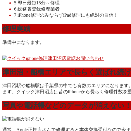
5
即日最短15分～修理！
6
総務省登録修理業者
7
iPhone修理のみならずiPad修理にも絶対の自信！
修理実績
準備中になります。
津田沼・船橋エリアで長らく選ばれ続
津田沼駅や船橋駅は千葉県の中でも有数のエリアになります。新
ます。クイック津田沼店は昔のiPhoneから長らく修理件数を重
写真や電話帳などのデータが消えない
通常、Apple正規店さんで修理すると本体交換受付なので今