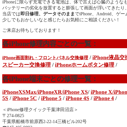
iPhoneに限らず充電できる電池は、体で言えば心臓のような
バッテリーの劣化を放置すると膨張して画面が浮いてきたり
当店では
即日修理、データそのまま
でiPhone、Androi
少しでもおかしいなと感じたらお気軽にご相談ください！
ご来店お待ちしております！
各iPhone修理内容ごとの一覧：
/
iPhone液晶
iPhone画面割れ・フロントパネル交換修理
スピーカー交換修理
/
iPhoneホームボタン修理
/
各iPhone端末ごとの修理一覧：
iPhoneXSMax
/
iPhoneXR
/iPhone XS
/
iPhone X/
iPhon
5S
/
iPhone 5C
/
iPhone 5
/
iPhone 4S
/
iPhone 4
/
＜iPhone修理クイック千葉津田沼店＞
〒274-0825
千葉県船橋市前原西2-22-14三橋ビル202号