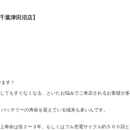
ック千葉津田沼店】
います！
電してもすぐなくなる、といたお悩みでご来店されるお客様が
おり、バッテリーの寿命を迎えている端末も多いんです。
設計上寿命は役２〜３年、もしくはフル充電サイクル約５００回