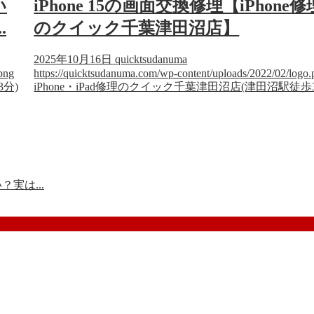
い
iPhone 15の画面交換修理【iPhone修
.
のクイック千葉津田沼店】
2025年10月16日
quicktsudanuma
png
https://quicktsudanuma.com/wp-content/uploads/2022/02/logo.
3分)
iPhone・iPad修理のクイック千葉津田沼店(津田沼駅徒歩
実は...