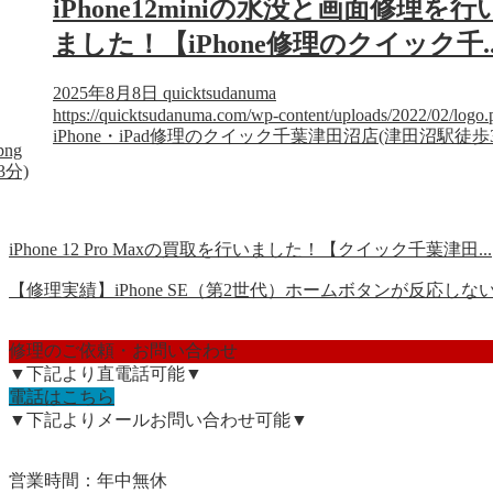
iPhone12miniの水没と画面修理を行
ました！【iPhone修理のクイック千..
2025年8月8日
quicktsudanuma
https://quicktsudanuma.com/wp-content/uploads/2022/02/logo.
iPhone・iPad修理のクイック千葉津田沼店(津田沼駅徒歩
png
3分)
iPhone 12 Pro Maxの買取を行いました！【クイック千葉津田...
【修理実績】iPhone SE（第2世代）ホームボタンが反応しない？
修理のご依頼・お問い合わせ
▼下記より直電話可能▼
電話はこちら
▼下記よりメールお問い合わせ可能▼
営業時間：年中無休