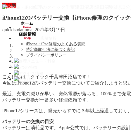
未分類
iPhone12のバッテリー交換【iPhone修理のクイ
ホーム
quicktsudanuma
2025年9月19日
店舗情報
iPhone・iPad修理のよくある質問
特定商取引法に基づく表記
プライバシーポリシー
修理メニュー・料金
5つの特徴
アクセス情報
こんにちは！クイック千葉津田沼店です！
お見積り
今回はiPhone12のバッテリー交換についてご紹介しようと思
最近、充電の減りが早い、突然電源が落ちる、100％まで充
バッテリー交換が一番多い修理依頼です。
iPhone12シリーズは、発売からすでに３年以上経過して
バッテリーの交換の目安
バッテリーは消耗品です。Apple公式では、バッテリーの