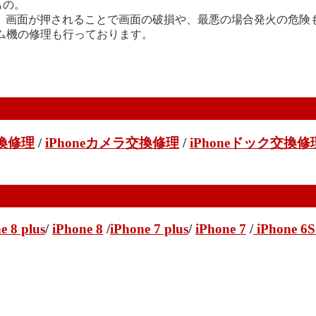
もの。
、画面が押されることで画面の破損や、最悪の場合発火の危険
d、ゲーム機の修理も行っております。
交換修理
/
iPhoneカメラ交換修理
/
iPhoneドック交換修
e 8 plus
/
iPhone 8
/
iPhone 7 plus
/
iPhone 7
/
iPhone 6S