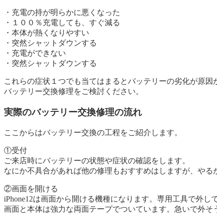
・充電の持が明らかに悪くなった
・１００％充電しても、すぐ減る
・本体が熱くなりやすい
・突然シャットダウンする
・充電ができない
・突然シャットダウンする
これらの症状１つでも当てはまるとバッテリーの劣化が原因
バッテリー交換修理をご検討ください。
実際のバッテリー交換修理の流れ
ここからはバッテリー交換の工程をご紹介します。
①受付
ご来店時にバッテリーの状態や症状の確認をします。
なにか不具合があれば他の修理もおすすめはしますが、やる
②画面を開ける
iPhone12は画面から開ける機種になります。専用工具で外し
画面と本体は強力な両面テープでついています。急いで外そ