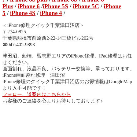
Plus
/
iPhone 6
/
iPhone 5S
/
iPhone 5C
/
iPhone
5
/
iPhone 4S
/
iPhone 4
/
＜iPhone修理クイック千葉津田沼店＞
〒274-0825
千葉県船橋市前原西2-22-14三橋ビル202号
☎︎047-405-9893
津田沼、船橋、習志野エリアのiPhone修理、iPad修理はお任
せください。
画面割れ、液晶不良、バッテリー交換等、承っております。
iPhone画面割れ修理 津田沼
iPhone修理のクイック千葉津田沼店のお得情報はGoogleMap
より入手可能です！
フォロー、道案内はこちらから
お客様のご連絡を心よりお待ちしております♪