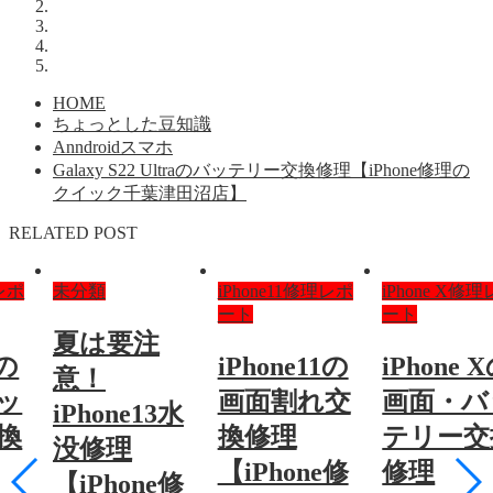
HOME
ちょっとした豆知識
Anndroidスマホ
Galaxy S22 Ultraのバッテリー交換修理【iPhone修理の
クイック千葉津田沼店】
RELATED POST
理レポ
未分類
iPhone11修理レポ
iPhone X修
ート
ート
夏は要注
Xの
iPhone11の
iPhone 
意！
ッ
画面割れ交
画面・バ
iPhone13水
換
換修理
テリー交
没修理
【iPhone修
修理
【iPhone修