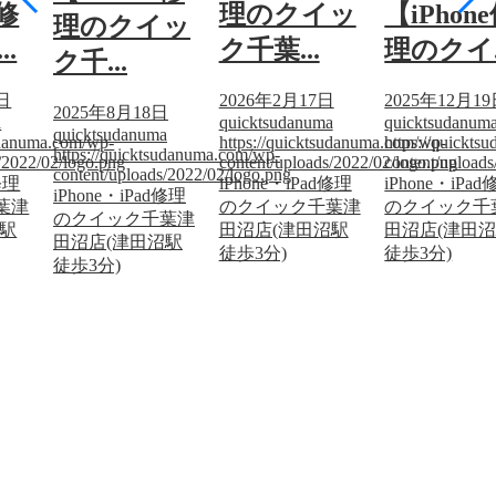
e修
理のクイッ
【iPhon
理のクイッ
.
ク千葉...
理のクイ..
ク千...
9日
2026年2月17日
2025年12月1
2025年8月18日
a
quicktsudanuma
quicktsudanum
quicktsudanuma
sudanuma.com/wp-
https://quicktsudanuma.com/wp-
https://quickt
https://quicktsudanuma.com/wp-
/2022/02/logo.png
content/uploads/2022/02/logo.png
content/upload
content/uploads/2022/02/logo.png
修理
iPhone・iPad修理
iPhone・iPa
iPhone・iPad修理
葉津
のクイック千葉津
のクイック千
のクイック千葉津
沼駅
田沼店(津田沼駅
田沼店(津田
田沼店(津田沼駅
徒歩3分)
徒歩3分)
徒歩3分)