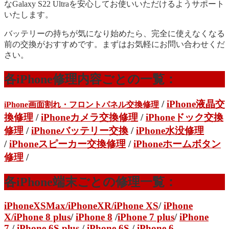
なGalaxy S22 Ultraを安心してお使いいただけるようサポート
いたします。
バッテリーの持ちが気になり始めたら、完全に使えなくなる
前の交換がおすすめです。まずはお気軽にお問い合わせくだ
さい。
各iPhone修理内容ごとの一覧：
/
iPhone液晶交
iPhone画面割れ・フロントパネル交換修理
換修理
/
iPhoneカメラ交換修理
/
iPhoneドック交換
修理
/
iPhoneバッテリー交換
/
iPhone水没修理
/
iPhoneスピーカー交換修理
/
iPhoneホームボタン
修理
/
各iPhone端末ごとの修理一覧：
iPhoneXSMax
/
iPhoneXR
/iPhone XS
/
iPhone
X/
iPhone 8 plus
/
iPhone 8
/
iPhone 7 plus
/
iPhone
7
/
iPhone 6S plus
/
iPhone 6S
/
iPhone 6