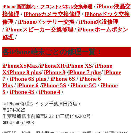
/
iPhone液晶交
iPhone画面割れ・フロントパネル交換修理
換修理
/
iPhoneカメラ交換修理
/
iPhoneドック交換
修理
/
iPhoneバッテリー交換
/
iPhone水没修理
/
iPhoneスピーカー交換修理
/
iPhoneホームボタン
修理
/
各iPhone端末ごとの修理一覧：
iPhoneXSMax
/
iPhoneXR
/iPhone XS
/
iPhone
X/
iPhone 8 plus
/
iPhone 8
/
iPhone 7 plus
/
iPhone
7
/
iPhone 6S plus
/
iPhone 6S
/
iPhone 6
Plus
/
iPhone 6
/
iPhone 5S
/
iPhone 5C
/
iPhone
5
/
iPhone 4S
/
iPhone 4
/
＜iPhone修理クイック千葉津田沼店＞
〒274-0825
千葉県船橋市前原西2-22-14三橋ビル202号
☎︎047-405-9893