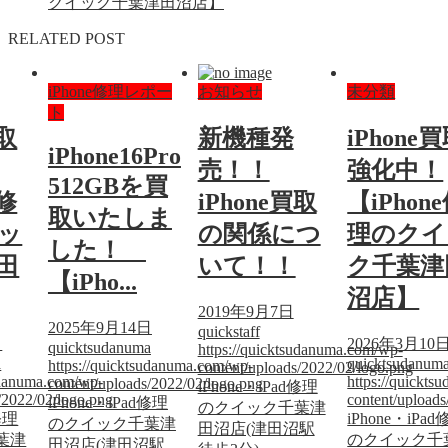
クイック千葉津田沼店】
RELATED POST
iPhone修理レポー
お知らせ
未分類
ト
買取
新機種発
iPhone
iPhone16Pro
売！！
強化中！
512GBを買
e修
iPhone買取
【iPhon
取いたしま
ッ
の関係につ
理のクイ
した！
田
いて！！
ク千葉津
【iPho...
沼店】
2019年9月7日
2025年9月14日
quickstaff
日
2026年3月10
quicktsudanuma
https://quicktsudanuma.com/wp-
a
quicktsudanum
https://quicktsudanuma.com/wp-
content/uploads/2022/02/logo.png
sudanuma.com/wp-
https://quickt
content/uploads/2022/02/logo.png
iPhone・iPad修理
/2022/02/logo.png
content/upload
iPhone・iPad修理
のクイック千葉津
修理
iPhone・iPa
のクイック千葉津
田沼店(津田沼駅
葉津
のクイック千
田沼店(津田沼駅