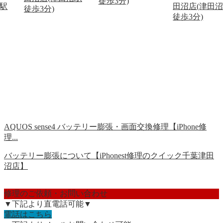
徒歩3分)
沼駅
田沼店(津田
徒歩3分)
徒歩3分)
AQUOS sense4 バッテリー膨張・画面交換修理【iPhone修
理...
バッテリー膨張について【iPhonest修理のクイック千葉津田
沼店】
修理のご依頼・お問い合わせ
▼下記より直電話可能▼
電話はこちら