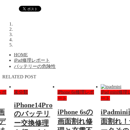
HOME
iPad修理レポート
バッテリーの危険性
RELATED POST
理レポ
未分類
iPhone 6s修理レポ
iPad mini修
ート
ート
iPhone14Pro
i画
iPhone 6sの
iPadmin
のバッテリ
デ
画面割れ修
面割れ！
ー交換修理