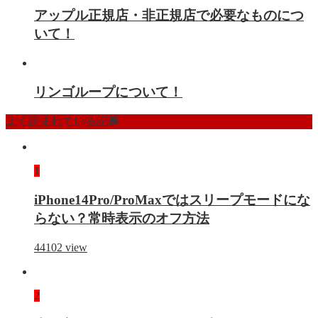
アップル正規店・非正規店で必要なものにつ
いて！
リンゴループについて！
よく読まれている記事
1
iPhone14Pro/ProMaxではスリープモードにな
らない？常時表示のオフ方法
44102
view
2