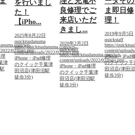
ま
理と充電不
ータその
を行いまし
良修理でご
ま即日修
た！
来店いただ
理！
【iPho...
きまし...
2019年9月5日
2025年8月22日
quickstaff
quicktsudanuma
2020年2月2日
sudanuma.com/wp-
https://quickt
https://quicktsudanuma.com/wp-
quickstaff
/2022/02/logo.png
content/upload
content/uploads/2022/02/logo.png
https://quicktsudanuma.com/wp-
修理
iPhone・iPa
iPhone・iPad修理
content/uploads/2022/02/logo.png
葉津
のクイック千
のクイック千葉津
iPhone・iPad修理
沼駅
田沼店(津田
田沼店(津田沼駅
のクイック千葉津
徒歩3分)
徒歩3分)
田沼店(津田沼駅
徒歩3分)