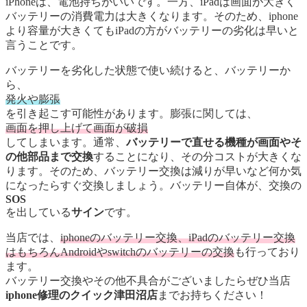
iPhoneは、電池持ちがいいです。一方、iPadは画面が大きく
バッテリーの消費電力は大きくなります。そのため、iphone
より容量が大きくてもiPadの方がバッテリーの劣化は早いと
言うことです。
バッテリーを劣化した状態で使い続けると、バッテリーか
ら、
発火や膨張
を引き起こす可能性があります。膨張に関しては、
画面を押し上げて画面が破損
してしまいます。通常、
バッテリーで直せる機種が画面やそ
の他部品まで交換
することになり、その分コストが大きくな
ります。そのため、バッテリー交換は減りが早いなど何か気
になったらすぐ交換しましょう。バッテリー自体が、交換の
SOS
を出している
サイン
です。
当店では、
iphoneのバッテリー交換、iPadのバッテリー交換
はもちろんAndroidやswitchのバッテリーの交換
も行っており
ます。
バッテリー交換やその他不具合がございましたらぜひ当店
iphone修理のクイック津田沼店
までお持ちください！