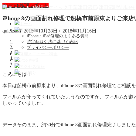
iPhone 8修理レポート
iPhone 8の画面割れ修理で船橋市前原東よりご来
ホーム
店舗情報
quickstaff
2018年10月28日
/
2018年11月16日
iPhone・iPad修理のよくある質問
特定商取引法に基づく表記
プライバシーポリシー
修理メニュー・料金
5つの特徴
アクセス情報
お見積り
こんにちは！
本日は船橋市前原東より、iPhone 8の画面割れ修理でご相
フィルムが守ってくれていたようなのですが、フィルムが割
しゃっていました。
データそのまま、約30分でiPhone 8画面割れ修理完了しまし