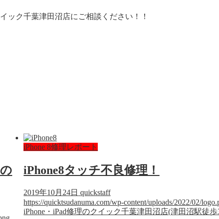
ならクイック千葉津田沼店にご相談ください！！
iPhone 8修理レポート
その
iPhone8タッチ不良修理！
2019年10月24日
quickstaff
https://quicktsudanuma.com/wp-content/uploads/2022/02/logo.
iPhone・iPad修理のクイック千葉津田沼店(津田沼駅徒歩
png