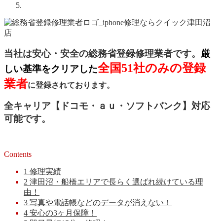
当社は安心・安全の総務省登録修理業者です。
厳
全国51社のみの登録
しい基準をクリアした
業者
に登録されております。
全キャリア【ドコモ・ａｕ・ソフトバンク】対応
可能です。
Contents
1
修理実績
2
津田沼・船橋エリアで長らく選ばれ続けている理
由！
3
写真や電話帳などのデータが消えない！
4
安心の3ヶ月保障！