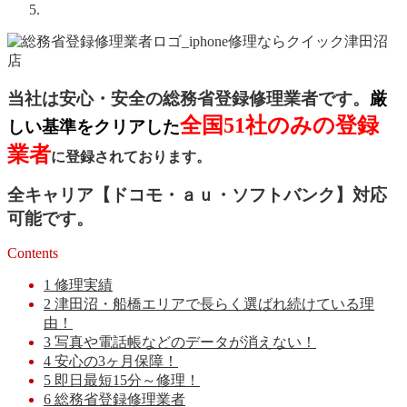
当社は安心・安全の総務省登録修理業者です。
厳
全国51社のみの登録
しい基準をクリアした
業者
に登録されております。
全キャリア【ドコモ・ａｕ・ソフトバンク】対応
可能です。
Contents
1
修理実績
2
津田沼・船橋エリアで長らく選ばれ続けている理
由！
3
写真や電話帳などのデータが消えない！
4
安心の3ヶ月保障！
5
即日最短15分～修理！
6
総務省登録修理業者